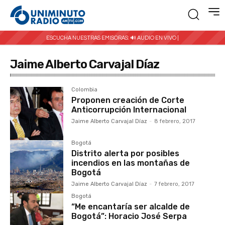
ESCUCHA NUESTRAS EMISORAS:
🔊 AUDIO EN VIVO |
Jaime Alberto Carvajal Díaz
Colombia
Proponen creación de Corte
Anticorrupción Internacional
Jaime Alberto Carvajal Díaz
-
8 febrero, 2017
Bogotá
Distrito alerta por posibles
incendios en las montañas de
Bogotá
Jaime Alberto Carvajal Díaz
-
7 febrero, 2017
Bogotá
“Me encantaría ser alcalde de
Bogotá”: Horacio José Serpa