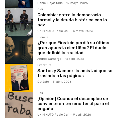
Daniel Rojas Chía
-
12 mayo, 2026
Cali
Colombia: entre la democracia
formal y la deuda histórica con la
paz
UNIMINUTO Radio Cali
-
6 mayo, 2026
Ciencia
¿Por qué Einstein perdió su última
gran apuesta científica? El duelo
que definió la realidad
Andrés Camargo
-
15 abril, 2026
Literatura
Santos y Samper: la amistad que se
traslada a las páginas
Datéate
-
11 abril, 2026
Cali
[Opinión] Cuando el desempleo se
convierte en terreno fértil para el
engaño
UNIMINUTO Radio Cali
-
9 abril, 2026