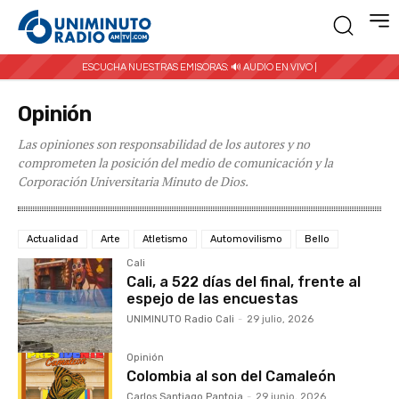
ESCUCHA NUESTRAS EMISORAS:
🔊 AUDIO EN VIVO |
Opinión
Las opiniones son responsabilidad de los autores y no
comprometen la posición del medio de comunicación y la
Corporación Universitaria Minuto de Dios.
Actualidad
Arte
Atletismo
Automovilismo
Bello
Cali
Cali, a 522 días del final, frente al
espejo de las encuestas
UNIMINUTO Radio Cali
-
29 julio, 2026
Opinión
Colombia al son del Camaleón
Carlos Santiago Pantoja
-
29 junio, 2026