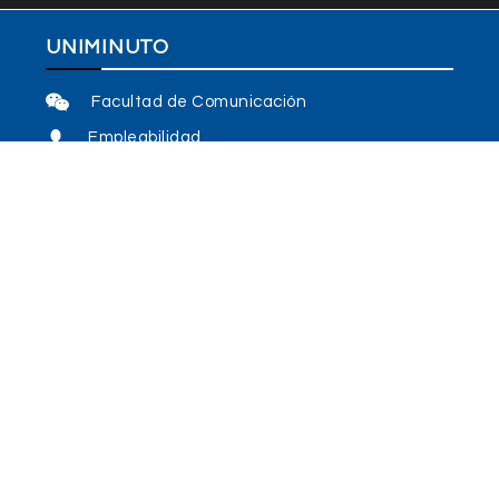
Bogotá
El retorno de Black Memory con
Te
“Cuatro Nombres”
Andrés RAMIREZ LOSADA
-
15 agosto, 2023
cido
l
En un emocionante giro de acontecimientos y luego de
El
pasar por una serie de eventos desafortunados, la
banda bogotana Black Memory esta de regreso...