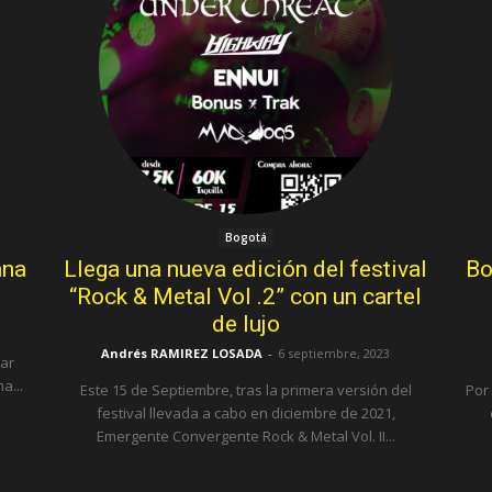
Bogotá
ana
Llega una nueva edición del festival
Bo
“Rock & Metal Vol .2” con un cartel
de lujo
Andrés RAMIREZ LOSADA
-
6 septiembre, 2023
Bar
otá. En la cima...
Este 15 de Septiembre, tras la primera versión del
Por
festival llevada a cabo en diciembre de 2021,
Emergente Convergente Rock & Metal Vol. II...