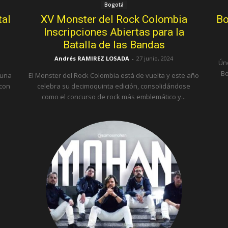
Bogotá
tal
XV Monster del Rock Colombia
Bo
Inscripciones Abiertas para la
Batalla de las Bandas
Andrés RAMIREZ LOSADA
-
27 junio, 2024
Úne
Bo
 una
El Monster del Rock Colombia está de vuelta y este año
 con
celebra su decimoquinta edición, consolidándose
como el concurso de rock más emblemático y...