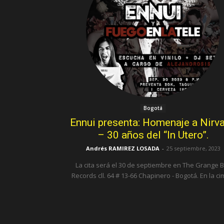
Bogotá
Ennui presenta: Homenaje a Nirv
– 30 años del “In Utero”.
Andrés RAMIREZ LOSADA
-
25 septiembre, 2023
La cita será el 30 de septiembre en The Grange 
Records cll. 64 # 13-66 Chapinero - Bog