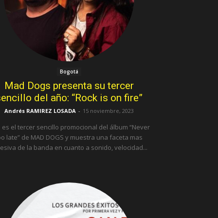
Bogotá
Mad Dogs presenta su tercer
encillo del año: “Rock is on fire”
Andrés RAMIREZ LOSADA
-
15 noviembre, 2023
 es el tercer sencillo promocional del álbum “Never
oo late” de MAD DOGS y muestra una faceta mas
esiva de la banda en cuanto a sonido, velocidad...