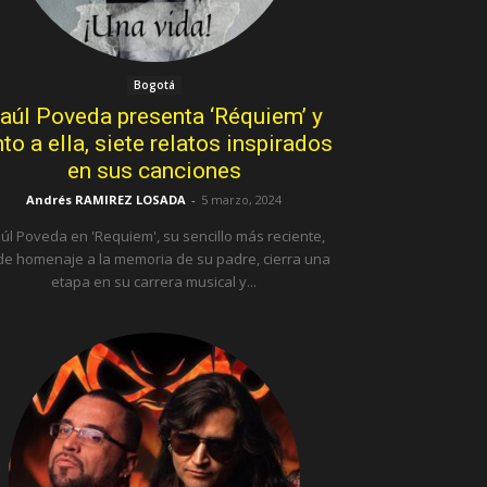
Bogotá
aúl Poveda presenta ‘Réquiem’ y
nto a ella, siete relatos inspirados
en sus canciones
Andrés RAMIREZ LOSADA
-
5 marzo, 2024
úl Poveda en 'Requiem', su sencillo más reciente,
de homenaje a la memoria de su padre, cierra una
etapa en su carrera musical y...