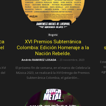
Bogotá
ca
XVI Premios Subterránica
el
Colombia: Edición Homenaje a la
s
Nación Rebelde.
Andrés RAMIREZ LOSADA
-
23 noviembre, 2023
Este
t
 XVI
El próximo fin de semana, en el marco de Celebra la
agr
 del
Música 2023, se realizará la XVI Entrega de Premios
Subterránica Colombia, el galardón...