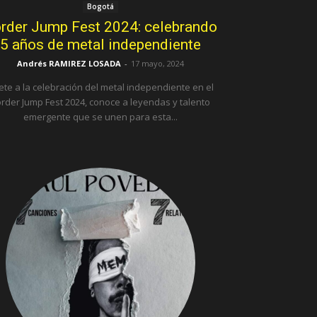
Bogotá
rder Jump Fest 2024: celebrando
5 años de metal independiente
Andrés RAMIREZ LOSADA
-
17 mayo, 2024
te a la celebración del metal independiente en el
rder Jump Fest 2024, conoce a leyendas y talento
emergente que se unen para esta...