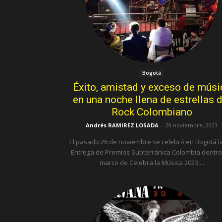
Bogotá
Éxito, amistad y exceso de músi
en una noche llena de estrellas d
Rock Colombiano
Andrés RAMIREZ LOSADA
-
29 noviembre, 2023
El pasado 26 de noviembre se celebró en Bogotá la
Entrega de Premios Subterránica Colombia dentro
marco de Celebra la Música 2023,...