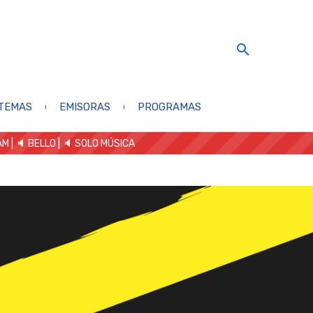
TEMAS
EMISORAS
PROGRAMAS
AM
| 🔈 BELLO
|
🔈 SOLO MÚSICA