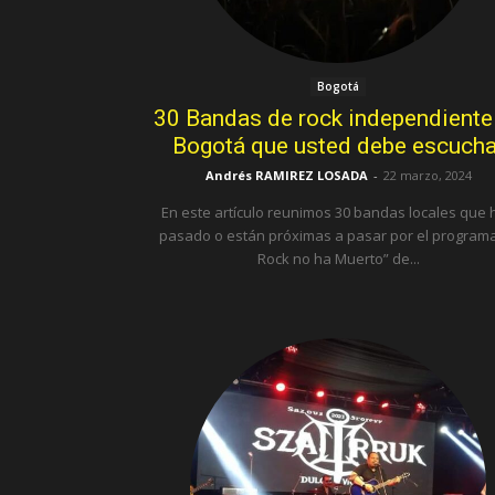
Bogotá
30 Bandas de rock independiente
Bogotá que usted debe escucha
Andrés RAMIREZ LOSADA
-
22 marzo, 2024
En este artículo reunimos 30 bandas locales que 
pasado o están próximas a pasar por el programa
Rock no ha Muerto” de...