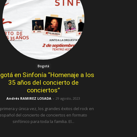
Bogotá
gotá en Sinfonía “Homenaje a los
35 años del concierto de
conciertos”
Andrés RAMIREZ LOSADA
-
29 agosto, 2023
 primera y única vez, los grandes éxitos del rock en
español del concierto de conciertos en formato
sinfónico para toda la familia. El...