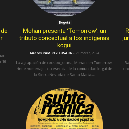
Bogotá
 de
Mohan presenta ‘Tomorrow’: un
R
r
tributo conceptual a los indígenas
ju
kogui
Andrés RAMIREZ LOSADA
-
21 marzo, 2024
han
 “El
La agrupación de rock bogotana, Mohan, en Tomorrow,
Ra
rinde homenaje a la esencia de la comunidad kogui de
rin
la Sierra Nevada de Santa Marta....