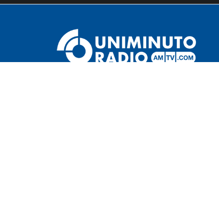
Bogotá
Sí se llama: Jon Bon Jovi
Andrés RAMIREZ LOSADA
-
22 agosto, 2023
Bon Jovi de "Yo me Llamo" sorprendió por su pare
con el líder de la banda estadounidense de rock. E
legado de Bon...