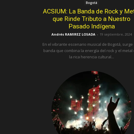
Bogotá
ACSIUM: La Banda de Rock y Me
que Rinde Tributo a Nuestro
Pasado Indígena
Andrés RAMIREZ LOSADA
-
19 septiembre, 2024
En el vibrante escenario musical de Bogotá, surge
banda que combina la energía del rock y el metal
la rica herencia cultural...