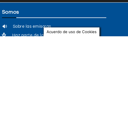
Acuerdo de uso de Cookies
Bogotá
nebrarum: visiones del horror, 30
años de existencia oscura
Andrés RAMIREZ LOSADA
-
24 julio, 2023
 próximo 29 de julio en Canterbury Café, a las 5:00
p.m., en el marco del lanzamiento de la edición
remasterizada de “Visiones del...