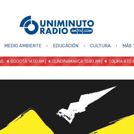
MEDIO AMBIENTE
EDUCACIÓN
CULTURA
MÁS 
S: 🔈
BOGOTÁ 1430 AM
| 🔈 CUNDINAMARCA 1580 AM
| 🔈 TOLIMA 870 