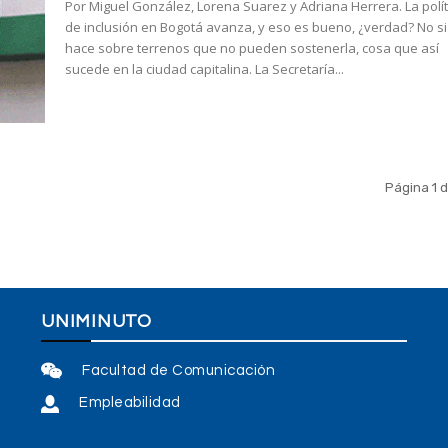
Por Miguel González, Lorena Suarez y Adriana Herrera. La política
de inclusión en Bogotá avanza, y eso es bueno, ¿verdad? No si
hace sobre terrenos que no pueden sostenerla, cosa que así
sucede en la ciudad capitalina. La Secretaría...
Página 1 
UNIMINUTO
Facultad de Comunicación
Empleabilidad