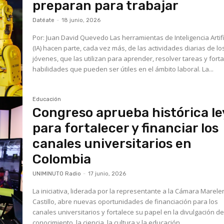
preparan para trabajar
Datéate
-
18 junio, 2026
Por: Juan David Quevedo Las herramientas de Inteligencia Artificial
(IA) hacen parte, cada vez más, de las actividades diarias de lo
jóvenes, que las utilizan para aprender, resolver tareas y fort
habilidades que pueden ser útiles en el ámbito laboral. La...
Educación
Congreso aprueba histórica le
para fortalecer y financiar los
canales universitarios en
Colombia
UNIMINUTO Radio
-
17 junio, 2026
La iniciativa, liderada por la representante a la Cámara Marele
Castillo, abre nuevas oportunidades de financiación para los
canales universitarios y fortalece su papel en la divulgación de
conocimiento, la ciencia, la cultura y la educación.