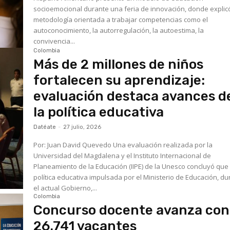
socioemocional durante una feria de innovación, donde explic
metodología orientada a trabajar competencias como el
autoconocimiento, la autorregulación, la autoestima, la
convivencia...
Colombia
Más de 2 millones de niños
fortalecen su aprendizaje:
evaluación destaca avances d
la política educativa
Datéate
-
27 julio, 2026
Por: Juan David Quevedo Una evaluación realizada por la
Universidad del Magdalena y el Instituto Internacional de
Planeamiento de la Educación (IIPE) de la Unesco concluyó que 
política educativa impulsada por el Ministerio de Educación, d
el actual Gobierno,...
Colombia
Concurso docente avanza con
26.741 vacantes