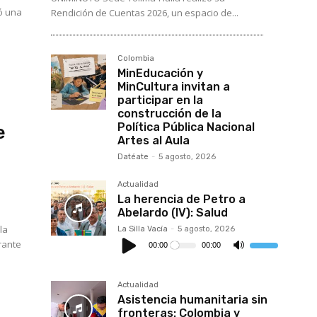
ó una
Rendición de Cuentas 2026, un espacio de...
Colombia
MinEducación y
MinCultura invitan a
participar en la
construcción de la
Política Pública Nacional
e
Artes al Aula
Datéate
-
5 agosto, 2026
Actualidad
La herencia de Petro a
Abelardo (IV): Salud
la
La Silla Vacía
-
5 agosto, 2026
Reproductor
de
urante
00:00
00:00
Utiliza
audio
las
teclas
de
flecha
Actualidad
arriba/abajo
Asistencia humanitaria sin
para
aumentar
fronteras: Colombia y