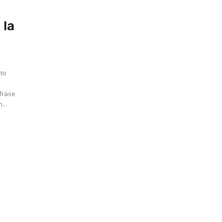
 la
 frase
...