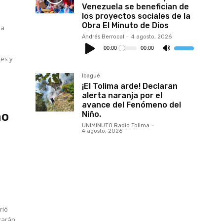
o
Venezuela se benefician de
disminuir
los proyectos sociales de la
el
volumen.
Obra El Minuto de Dios
Andrés Berrocal
-
4 agosto, 2026
Reproductor
de
00:00
00:00
Utiliza
audio
las
tes y
teclas
de
flecha
Ibagué
arriba/abajo
¡El Tolima arde! Declaran
para
aumentar
alerta naranja por el
o
avance del Fenómeno del
disminuir
no
Niño.
el
volumen.
UNIMINUTO Radio Tolima
-
4 agosto, 2026
izarán