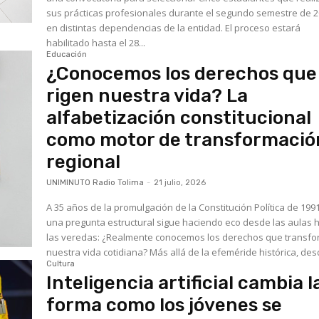
sus prácticas profesionales durante el segundo semestre de 
en distintas dependencias de la entidad. El proceso estará
habilitado hasta el 28...
Educación
¿Conocemos los derechos que
rigen nuestra vida? La
alfabetización constitucional
como motor de transformació
regional
UNIMINUTO Radio Tolima
-
21 julio, 2026
A 35 años de la promulgación de la Constitución Política de 1991
una pregunta estructural sigue haciendo eco desde las aulas 
las veredas: ¿Realmente conocemos los derechos que transf
nuestra vida cotidiana? Más allá de la efeméride histórica, de
Cultura
Inteligencia artificial cambia l
forma como los jóvenes se