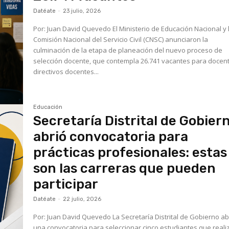
Datéate
-
23 julio, 2026
Por: Juan David Quevedo El Ministerio de Educación Nacional y la
Comisión Nacional del Servicio Civil (CNSC) anunciaron la
culminación de la etapa de planeación del nuevo proceso de
selección docente, que contempla 26.741 vacantes para docen
directivos docentes...
Educación
Secretaría Distrital de Gobier
abrió convocatoria para
prácticas profesionales: estas
son las carreras que pueden
participar
Datéate
-
22 julio, 2026
Por: Juan David Quevedo La Secretaría Distrital de Gobierno abrió
una convocatoria para seleccionar cinco estudiantes que real