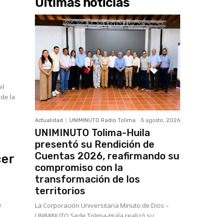
Últimas noticias
 de la
Actualidad
UNIMINUTO Radio Tolima
-
5 agosto, 2026
UNIMINUTO Tolima-Huila
presentó su Rendición de
Cuentas 2026, reafirmando su
cer
compromiso con la
transformación de los
territorios
La Corporación Universitaria Minuto de Dios –
UNIMINUTO Sede Tolima-Huila realizó su