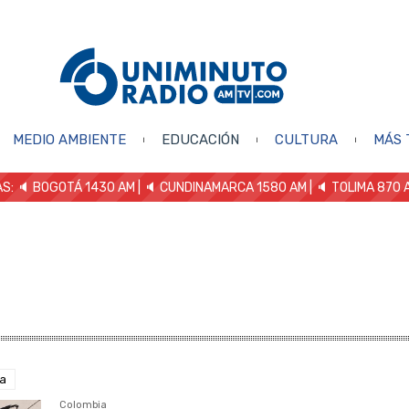
MEDIO AMBIENTE
EDUCACIÓN
CULTURA
MÁS 
S: 🔈
BOGOTÁ 1430 AM
| 🔈 CUNDINAMARCA 1580 AM
| 🔈 TOLIMA 870 
a
Colombia