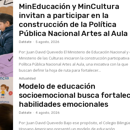
MinEducación y MinCultura
invitan a participar en la
construcción de la Política
Pública Nacional Artes al Aula
Datéate
-
5 agosto, 2026
Por: Juan David Quevedo El Ministerio de Educación Nacional y el
Ministerio de las Culturas iniciaron la construcción participativa
Política Pública Nacional Artes al Aula, una iniciativa con la que
buscan definir la hoja de ruta para fortalecer...
Actualidad
Modelo de educación
socioemocional busca fortale
habilidades emocionales
Datéate
-
4 agosto, 2026
Por: Juan David Quevedo Bajo ese propósito, el Colegio Bilingüe
Hispano Americano presentó un modelo de educación