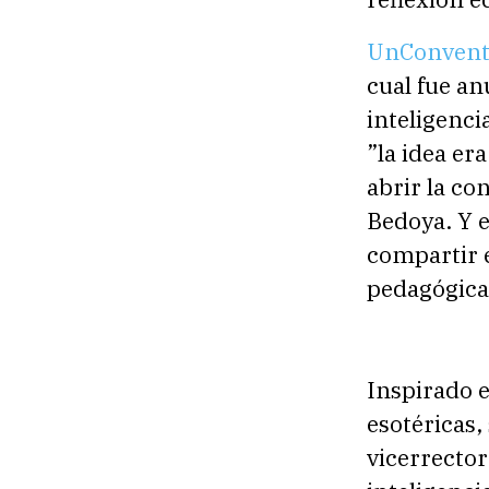
UnConvent
cual fue an
inteligenci
”la idea er
abrir la co
Bedoya. Y e
compartir 
pedagógica
Inspirado e
esotéricas
vicerrector