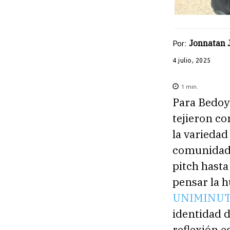
Por:
Jonnatan 
4 julio, 2025
1
min.
Para Bedoy
tejieron c
la variedad
comunidade
pitch hasta
pensar la 
UNIMINU
identidad d
reflexión 