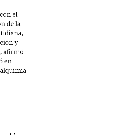
con el
n de la
otidiana,
nción y
, afirmó
ó en
 alquimia