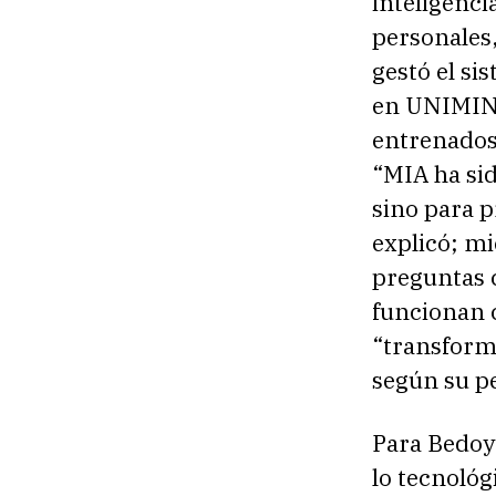
inteligenci
personales,
gestó el s
en UNIMINU
entrenados 
“MIA ha si
sino para p
explicó; m
preguntas c
funcionan 
“transforme
según su pe
Para Bedoya
lo tecnoló