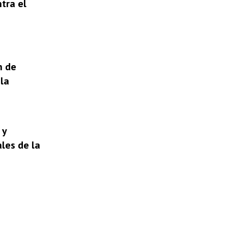
tra el
n de
la
 y
les de la