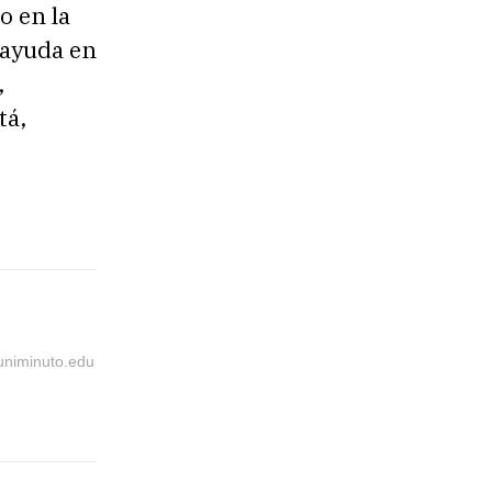
o en la
 ayuda en
,
tá,
@uniminuto.edu