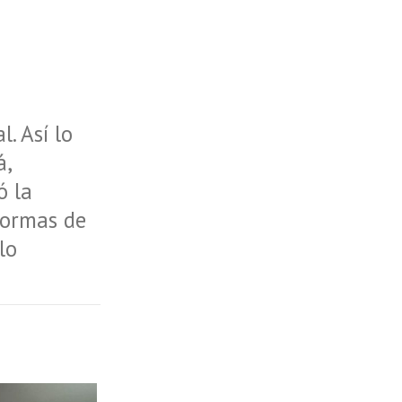
. Así lo
á,
ó la
formas de
lo