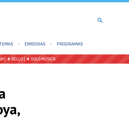
TEMAS
EMISORAS
PROGRAMAS
AM
| 🔈 BELLO
|
🔈 SOLO MÚSICA
a
ya,