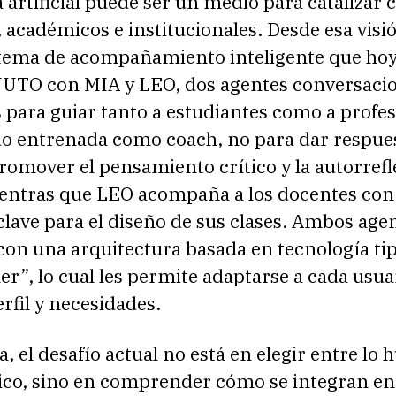
a artificial puede ser un medio para catalizar
 académicos e institucionales. Desde esa visi
istema de acompañamiento inteligente que ho
TO con MIA y LEO, dos agentes conversacio
para guiar tanto a estudiantes como a profes
do entrenada como coach, no para dar respue
romover el pensamiento crítico y la autorrefl
ientras que LEO acompaña a los docentes con
lave para el diseño de sus clases. Ambos age
con una arquitectura basada en tecnología ti
r”, lo cual les permite adaptarse a cada usua
rfil y necesidades.
, el desafío actual no está en elegir entre lo
gico, sino en comprender cómo se integran en