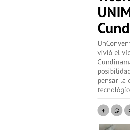
UNIM
Cund
UnConvent
vivió el 
Cundinama
posibilida
pensar la 
tecnológic