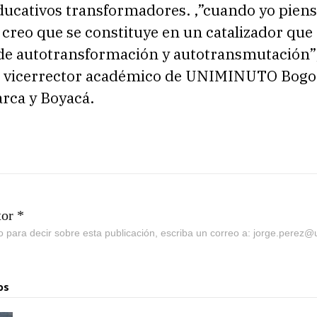
ducativos transformadores. ,”cuando yo piens
 creo que se constituye en un catalizador que
 de autotransformación y autotransmutación”
l vicerrector académico de UNIMINUTO Bogo
ca y Boyacá.
tor *
go para decir sobre esta publicación, escriba un correo a: jorge.perez
os