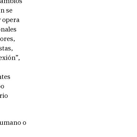
 cambios
ón se
y opera
nales
ores,
stas,
exión”,
ntes
po
rio
 humano o