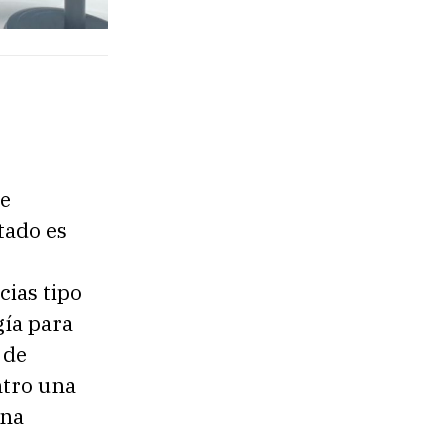
se
tado es
ias tipo
gía para
 de
entro una
una