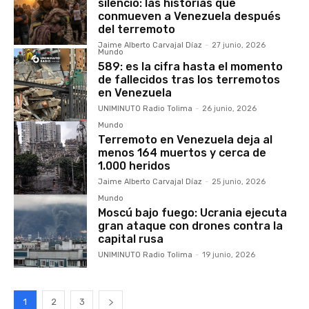
silencio: las historias que
conmueven a Venezuela después
del terremoto
Jaime Alberto Carvajal Díaz
-
27 junio, 2026
Mundo
589: es la cifra hasta el momento
de fallecidos tras los terremotos
en Venezuela
UNIMINUTO Radio Tolima
-
26 junio, 2026
Mundo
Terremoto en Venezuela deja al
menos 164 muertos y cerca de
1.000 heridos
Jaime Alberto Carvajal Díaz
-
25 junio, 2026
Mundo
Moscú bajo fuego: Ucrania ejecuta
gran ataque con drones contra la
capital rusa
UNIMINUTO Radio Tolima
-
19 junio, 2026
1
2
3