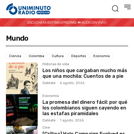
ESCUCHA NUESTRAS EMISORAS:
🔊 AUDIO EN VIVO |
Mundo
Ciencia
Colombia
Cultura
Deportes
Economía
Historias de vida
Los niños que cargaban mucho más
que una mochila: Cuentos de a pie
Datéate
-
6 agosto, 2026
Economía
La promesa del dinero fácil: por qué
los colombianos siguen cayendo en
las estafas piramidales
Datéate
-
1 agosto, 2026
Cine
[Crítica] Halo Campaign Evolved es