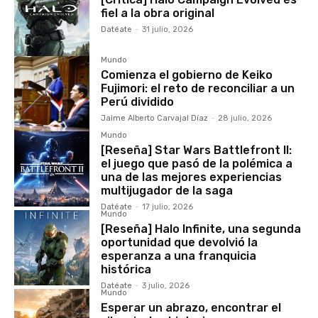
fiel a la obra original
Datéate
-
31 julio, 2026
Mundo
Comienza el gobierno de Keiko
Fujimori: el reto de reconciliar a un
Perú dividido
Jaime Alberto Carvajal Díaz
-
28 julio, 2026
Mundo
[Reseña] Star Wars Battlefront II:
el juego que pasó de la polémica a
una de las mejores experiencias
multijugador de la saga
Datéate
-
17 julio, 2026
Mundo
[Reseña] Halo Infinite, una segunda
oportunidad que devolvió la
esperanza a una franquicia
histórica
Datéate
-
3 julio, 2026
Mundo
Esperar un abrazo, encontrar el