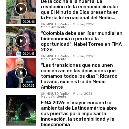
De la cocina a la huerta: La
revolución de la economía circular
que El Minuto de Dios presenta en
la Feria Internacional del Medio...
00:05:46
UNIMINUTO Radio
-
10 julio, 2026
Medio Ambiente
“Colombia debe ser líder mundial en
bioeconomía o perderá la
oportunidad”: Mabel Torres en FIMA
2026
00:04:43
UNIMINUTO Radio
-
10 julio, 2026
Medio Ambiente
“Las transiciones que nos unen
comienzan en las decisiones que
tomamos todos los días”: Ricardo
Lozano, exministro de Medio
00:07:33
Ambiente
UNIMINUTO Radio
-
9 julio, 2026
Medio Ambiente
FIMA 2026: el mayor encuentro
ambiental de Latinoamérica abre
sus puertas para impulsar la
innovación, la sostenibilidad y la
bioeconomía