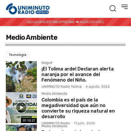
ESCUCHA NUESTRAS EMISORAS:
🔊 AUDIO EN VIVO |
Medio Ambiente
Tecnología
Ibagué
¡El Tolima arde! Declaran alerta
naranja por el avance del
Fenómeno del Niño.
UNIMINUTO Radio Tolima
-
4 agosto, 2026
Medio Ambiente
Colombia es el país de la
megadiversidad que aún no
convierte su riqueza natural en
desarrollo
01:10:27
UNIMINUTO Radio
-
11 julio, 2026
Medio Ambiente