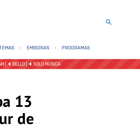
TEMAS
EMISORAS
PROGRAMAS
AM
| 🔈 BELLO
|
🔈 SOLO MÚSICA
pa 13
our de