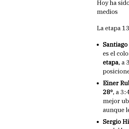
Hoy ha sido
medios
La etapa 13
Santiago 
es el co
etapa
, a
posicione
Einer Ru
28º
, a 3
mejor ubi
aunque l
Sergio H