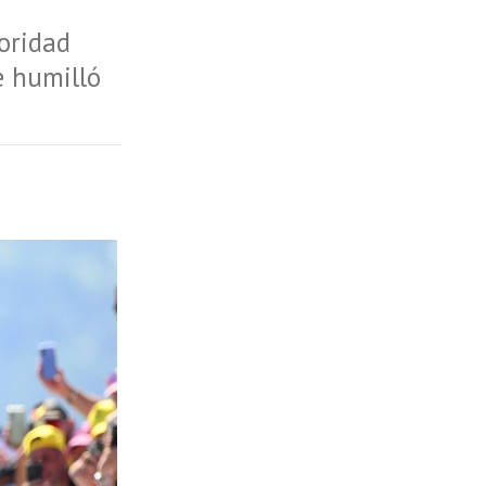
oridad
e humilló