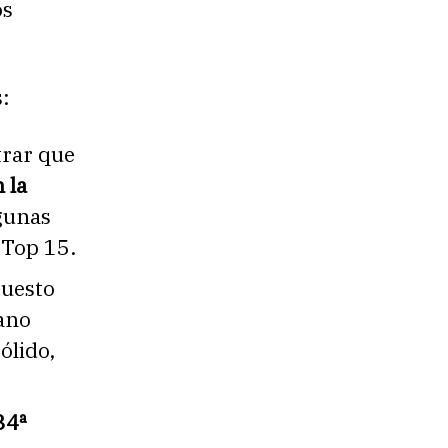
os
:
trar que
 la
lgunas
 Top 15.
puesto
ano
ólido,
34ª