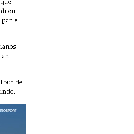
 que
mbién
 parte
bianos
 en
 Tour de
mundo.