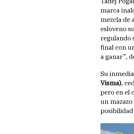
Tadej Poga
marca inalc
mezcla de a
esloveno su
regulando s
final con u
a ganar”, d
Su inmedia
Visma)
, ce
pero en el 
un mazazo 
posibilidad