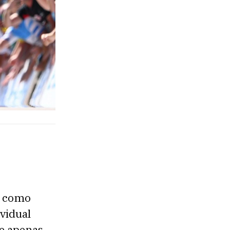
a como
vidual
de apenas