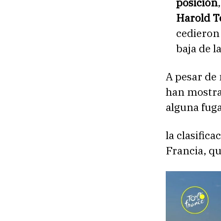
posición
Harold T
cedieron
baja de l
A pesar de 
han mostra
alguna fuga
la clasific
Francia, q