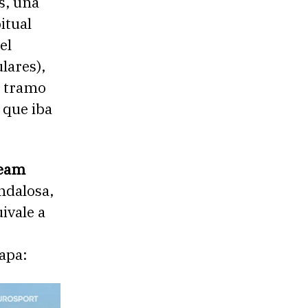
s, una
itual
el
lares),
l tramo
 que iba
Team
ndalosa,
ivale a
tapa: