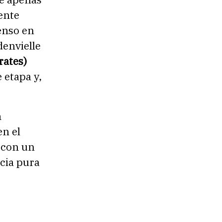
ente
enso en
denvielle
ates)
 etapa y,
n
n el
 con un
cia pura