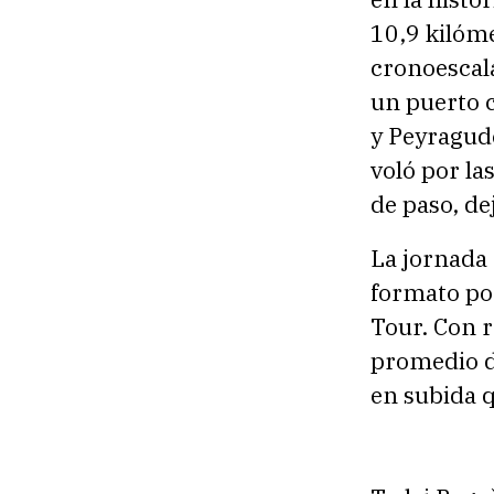
10,9 kilóme
cronoescala
un puerto 
y Peyragud
voló por la
de paso, de
La jornada 
formato po
Tour. Con 
promedio d
en subida q