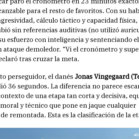
čar paró el cronómetro en 23 minutos exacto
anzable para el resto de favoritos. Con su hab
gresividad, cálculo táctico y capacidad física, 
bió sin referencias auditivas (no utilizó auricu
u esfuerzo con inteligencia y sentenciando e
n ataque demoledor. “Vi el cronómetro y supe
eclaró tras cruzar la meta.
to perseguidor, el danés
Jonas Vingegaard (
dió 36 segundos. La diferencia no parece esca
contexto de una etapa tan corta y decisiva, equ
moral y técnico que pone en jaque cualquier
 de remontada. Esta es la clasificación de la e