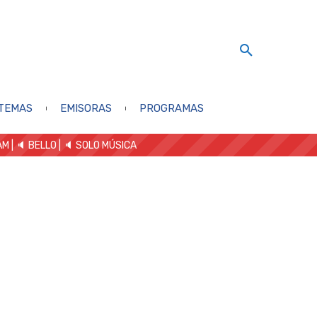
TEMAS
EMISORAS
PROGRAMAS
AM
| 🔈 BELLO
|
🔈 SOLO MÚSICA