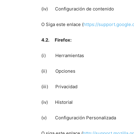
(iv) Configuración de contenido
O Siga este enlace (
https://support.googl
4.2. Firefox:
(i) Herramientas
(ii) Opciones
(iii) Privacidad
(iv) Historial
(v) Configuración Personalizada
O siga este enlace (
http://support.mozilla.o