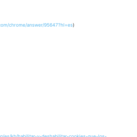
e.com/chrome/answer/95647?hl=es
)
rg/es/kb/habilitar-y-deshabilitar-cookies-que-los-