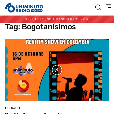
Inicio
Etiquetas
Bogotanísimos
ESCUCHA NUESTRAS EMISORAS:
🔊 AUDIO EN VIVO |
Tag:
Bogotanísimos
PODCAST