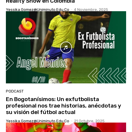
Reality Show en Colombia
Yessika.gomez@uniminuto.edu.co
-
4 Noviembre, 2025
PODCAST
En Bogotanísimos: Un exfutbolista
profesional nos trae historias, anécdotas y
su visión del fútbol actual
Yessika.gomez@uniminuto.edu.co
-
21 Octubre, 2025