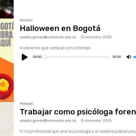
a
p
a
o
d
Sección
el
Halloween en Bogotá
v
yessika.gomez@uniminuto.edu.co
-
15 diciembre, 2025
tradiciones que cambian con el tiempo
Reproductor
de
00:00
00:00
U
audio
l
t
d
f
a
p
a
o
d
el
v
Podcast
Trabajar como psicóloga fore
yessika.gomez@uniminuto.edu.co
-
15 diciembre, 2025
El rol profesional que une la psicología y el sistema judicial par