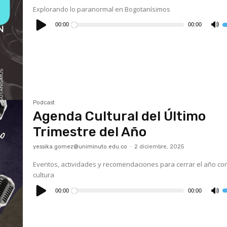
Explorando lo paranormal en Bogotanísimos
Reproductor
de
00:00
00:00
U
audio
l
t
d
f
a
p
a
o
d
el
v
Podcast
Agenda Cultural del Último
Trimestre del Año
yessika.gomez@uniminuto.edu.co
-
2 diciembre, 2025
Eventos, actividades y recomendaciones para cerrar el año co
cultura
Reproductor
de
00:00
00:00
U
audio
l
t
d
f
a