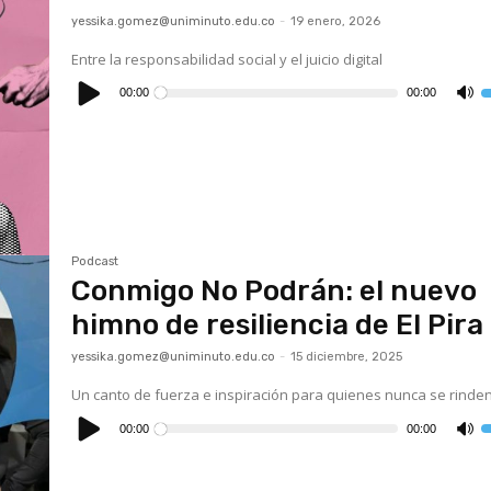
yessika.gomez@uniminuto.edu.co
-
19 enero, 2026
Entre la responsabilidad social y el juicio digital
Reproductor
de
00:00
00:00
U
audio
l
t
d
f
a
p
a
o
d
el
v
Podcast
Conmigo No Podrán: el nuevo
himno de resiliencia de El Pira
yessika.gomez@uniminuto.edu.co
-
15 diciembre, 2025
Un canto de fuerza e inspiración para quienes nunca se rinde
Reproductor
de
00:00
00:00
U
audio
l
t
d
f