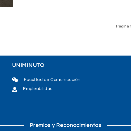
p
a
o
d
el
v
Página 
UNIMINUTO
Facultad de Comunicación
Empleabilidad
Premios y Reconocimientos