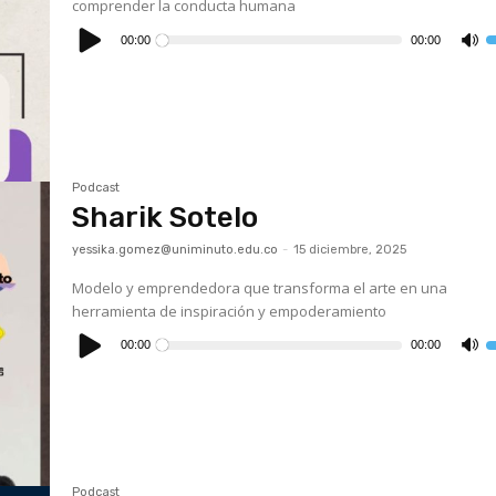
comprender la conducta humana
Reproductor
de
00:00
00:00
U
audio
l
t
d
f
a
p
a
o
d
el
Podcast
v
Sharik Sotelo
yessika.gomez@uniminuto.edu.co
-
15 diciembre, 2025
Modelo y emprendedora que transforma el arte en una
herramienta de inspiración y empoderamiento
Reproductor
de
00:00
00:00
U
audio
l
t
d
f
a
p
a
o
d
el
Podcast