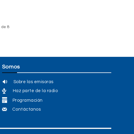
ara
umentar
isminuir
olumen.
1 de 8
Somos
Sobre las emisoras
Haz parte de la radio
Programación
Contáctanos