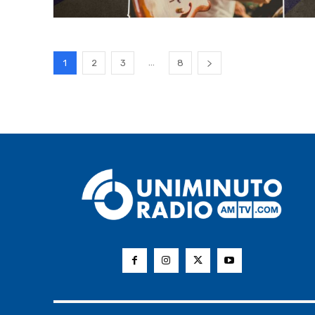
...
1
2
3
8