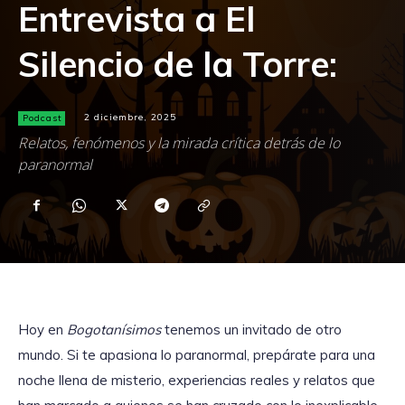
Entrevista a El
Silencio de la Torre:
Podcast
2 diciembre, 2025
Relatos, fenómenos y la mirada crítica detrás de lo
paranormal
Hoy en
Bogotanísimos
tenemos un invitado de otro
mundo. Si te apasiona lo paranormal, prepárate para una
noche llena de misterio, experiencias reales y relatos que