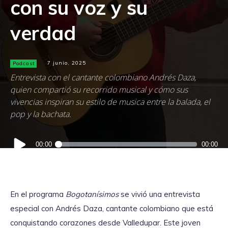
con su voz y su
verdad
Podcast
7 junio, 2025
Entrevista con el cantante colombiano Andrés Daza,
quien compartió su recorrido musical y cómo sus
vivencias inspiran su estilo de musica entre la balada, el
pop y la bachata.
Reproductor
00:00
00:00
de
audio
En el programa
Bogotanísimos
se vivió una entrevista
especial con Andrés Daza, cantante colombiano que está
conquistando corazones desde Valledupar. Este joven