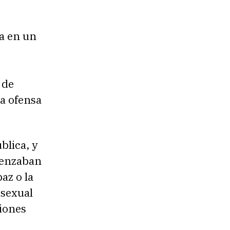
a en un
 de
a ofensa
blica, y
menzaban
az o la
osexual
ciones