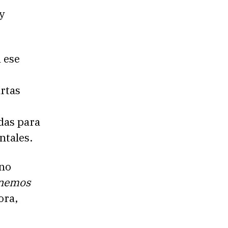
y
a ese
rtas
das para
ntales.
ano
enemos
ora,