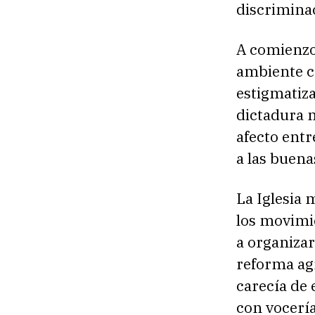
discriminac
A comienzo
ambiente c
estigmatiza
dictadura 
afecto ent
a las buen
La Iglesia 
los movimi
a organizar
reforma agr
carecía de
con vocería