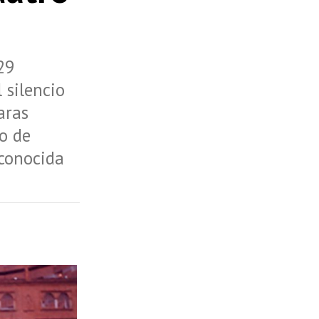
29
 silencio
aras
o de
econocida