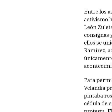
Entre los a
activismo 
León Zulet
consignas y
ellos se un
Ramírez, ac
únicamente
acontecimi
Para permit
Velandia pr
pintaba ro
cédula de c
protesta. E