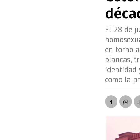
déca
El 28 de j
homosexual
en torno a
blancas, t
identidad 
como la pr