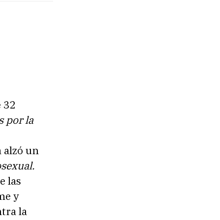
e 32
 por la
 alzó un
osexual.
e las
me y
tra la