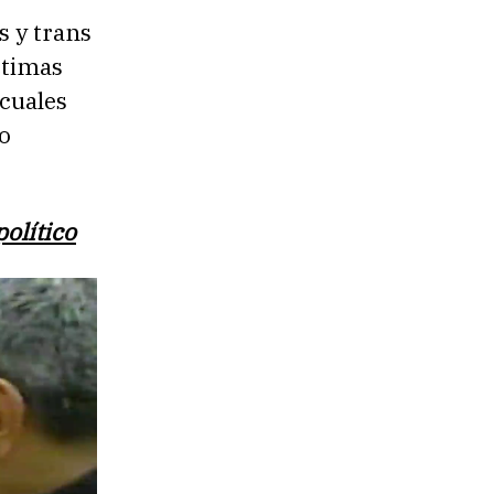
s y trans
ctimas
cuales
o
olítico