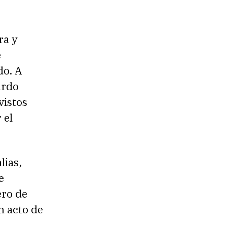
ra y
e
do. A
ardo
vistos
 el
lias,
e
ero de
n acto de