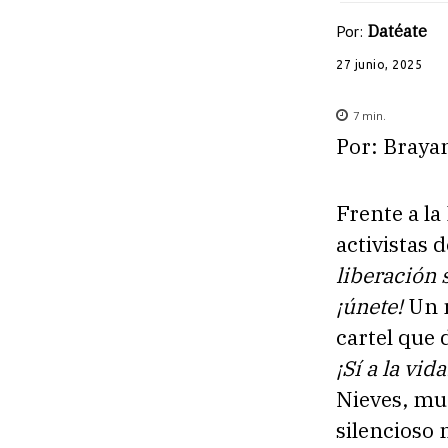
Por:
Datéate
27 junio, 2025
7
min.
Por: Braya
Frente a la
activistas
liberación 
¡únete!
Un m
cartel que
¡Sí a la vida
Nieves, muc
silencioso 