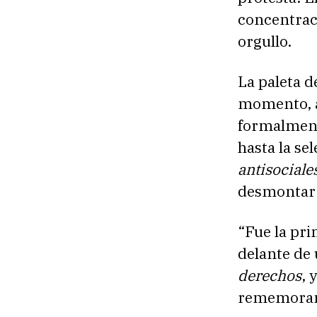
concentraci
orgullo.
La paleta d
momento, an
formalmente
hasta la s
antisocial
desmontar 
“Fue la pr
delante de 
derechos
, 
rememorand