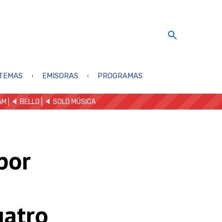
TEMAS
EMISORAS
PROGRAMAS
AM
| 🔈 BELLO
|
🔈 SOLO MÚSICA
por
uatro