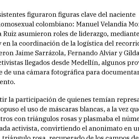
sistentes figuraron figuras clave del naciente
homosexual colombiano: Manuel Velandia Mo
a Ruiz asumieron roles de liderazgo, mediant
 en la coordinación de la logística del recorri
ieron Jaime Sarrázola, Fernando Alviar y Gild
tivistas llegados desde Medellín, algunos pro
 de una cámara fotográfica para documentar
ento.
ir la participación de quienes temían represa
opuso el uso de máscaras blancas, a la vez qu
stros con triángulos rosas y plasmaba el núm
ada activista, convirtiendo el anonimato en u
l triángulo rosa, recuperado de los campos de