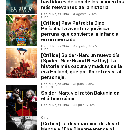
bastidores de uno de los momentos
más relevantes de la historia
Daniel Rojas Chía
-
4 agosto, 2026
Cine
[Crítica] Paw Patrol: la Dino
Película. La aventura jurásica
perruna que convierte la infancia
en un mercado
Daniel Rojas Chía
-
3 agosto, 2026
Cine
[Crítica] Spider-Man: un nuevo día
(Spider-Man: Brand New Day). La
historia más oscura y madura de la
era Holland, que por fin refresca al
personaje.
Daniel Rojas Chía
-
31 julio, 2026
Cultura
Spider-Marx y el ratón Bakunin en
el último cómic
Daniel Rojas Chía
-
30 julio, 2026
Cine
[Crítica] La desaparición de Josef
Mengele (The Disappearance of