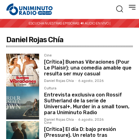
ESCUCHA NUESTRAS EMISORAS:
🔊 AUDIO EN VIVO |
Daniel Rojas Chía
Cine
[Crítica] Buenas Vibraciones (Pour
Le Plaisir): una comedia amable que
resulta ser muy casual
Daniel Rojas Chía
-
6 agosto, 2026
Cultura
Entrevista exclusiva con Rossif
Sutherland de la serie de
Universal+, Murder in a small town,
para Uniminuto Radio
Daniel Rojas Chía
-
6 agosto, 2026
Cine
[Crítica] El día D: bajo presión
(Pressure). Un relato tras