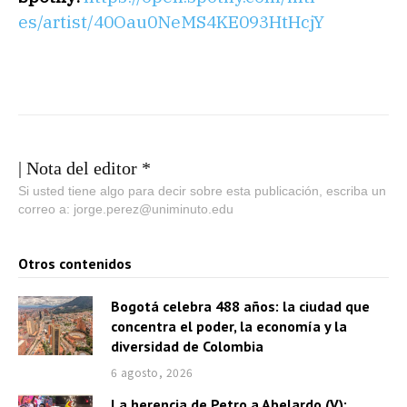
es/artist/40Oau0NeMS4KE093HtHcjY
| Nota del editor *
Si usted tiene algo para decir sobre esta publicación, escriba un
correo a: jorge.perez@uniminuto.edu
Otros contenidos
Bogotá celebra 488 años: la ciudad que
concentra el poder, la economía y la
diversidad de Colombia
6 agosto, 2026
La herencia de Petro a Abelardo (V):