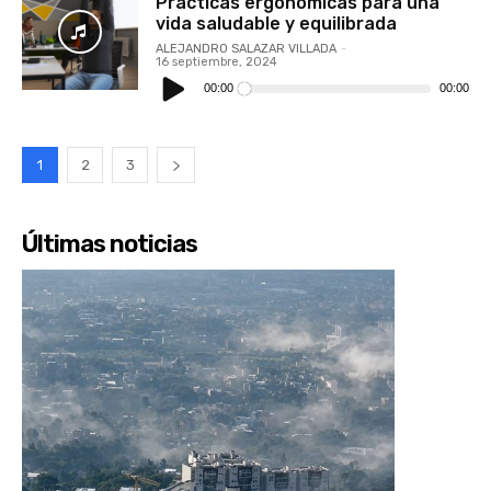
Prácticas ergonómicas para una
vida saludable y equilibrada
ALEJANDRO SALAZAR VILLADA
-
16 septiembre, 2024
Reproductor
de
00:00
00:00
audio
1
2
3
Últimas noticias