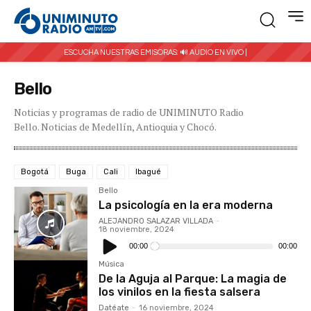
ESCUCHA NUESTRAS EMISORAS:
🔊 AUDIO EN VIVO |
Bello
Noticias y programas de radio de UNIMINUTO Radio
Bello. Noticias de Medellín, Antioquia y Chocó.
Bogotá
Buga
Cali
Ibagué
Bello
La psicología en la era moderna
ALEJANDRO SALAZAR VILLADA
-
18 noviembre, 2024
Reproductor
de
00:00
00:00
audio
Música
De la Aguja al Parque: La magia de
los vinilos en la fiesta salsera
Datéate
-
16 noviembre, 2024