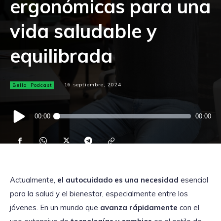
ergonómicas para una
vida saludable y
equilibrada
Bello
Podcast
16 septiembre, 2024
Reproductor
00:00
00:00
de
audio
Actualmente,
el autocuidado es una necesidad
esencial
para la salud y el bienestar, especialmente entre los
jóvenes. En un mundo que
avanza rápidamente
con el