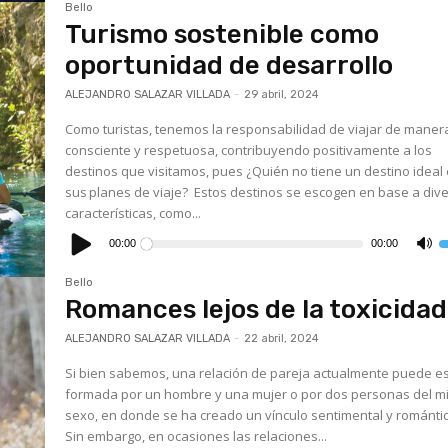
Bello
a
o
Turismo sostenible como
d
el
oportunidad de desarrollo
v
ALEJANDRO SALAZAR VILLADA
-
29 abril, 2024
Como turistas, tenemos la responsabilidad de viajar de maner
consciente y respetuosa, contribuyendo positivamente a los
destinos que visitamos, pues ¿Quién no tiene un destino ideal
sus planes de viaje? Estos destinos se escogen en base a diversas
características, como...
Reproductor
de
00:00
00:00
U
audio
l
t
Bello
d
f
Romances lejos de la toxicida
a
p
a
ALEJANDRO SALAZAR VILLADA
-
22 abril, 2024
o
d
Si bien sabemos, una relación de pareja actualmente puede e
el
v
formada por un hombre y una mujer o por dos personas del 
sexo, en donde se ha creado un vínculo sentimental y románti
Sin embargo, en ocasiones las relaciones...