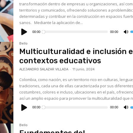
transformación dentro de empresas u organizaciones, así co
territorios y comunicados, ofreciendo soluciones a problemáti
determinadas y contribuir en la construcción en espacios fuert
sanos. Mediante la aplicación de...
Reproductor
de
00:00
00:00
U
audio
l
t
Bello
d
f
Multiculturalidad e inclusión 
a
p
contextos educativos
a
o
d
ALEJANDRO SALAZAR VILLADA
-
11 junio, 2024
el
v
Colombia, como nación, es un territorio rico en culturas, lengua
tradiciones, cada una de ellas caracterizada por sus diferente
costumbres, colores e incluso, ubicaciones en el país, ofrecien
así un amplio espacio para promover la multiculturalidad que n
Reproductor
de
00:00
00:00
U
audio
l
t
d
f
Bello
a
p