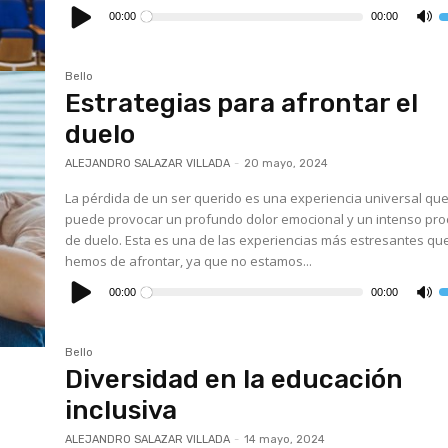
Reproductor
de
00:00
00:00
U
audio
l
t
d
f
Bello
a
Estrategias para afrontar el
p
a
o
duelo
d
el
v
ALEJANDRO SALAZAR VILLADA
-
20 mayo, 2024
La pérdida de un ser querido es una experiencia universal qu
puede provocar un profundo dolor emocional y un intenso pr
de duelo. Esta es una de las experiencias más estresantes qu
hemos de afrontar, ya que no estamos...
Reproductor
de
00:00
00:00
U
audio
l
t
d
f
Bello
a
Diversidad en la educación
p
a
o
inclusiva
d
el
v
ALEJANDRO SALAZAR VILLADA
-
14 mayo, 2024