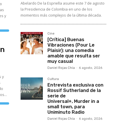
Abelardo De la Espriella asume este 7 de agosto
mo
la Presidencia de Colombia en uno de los
cas
momentos más complejos de la última década.
es y
tiliza
Cine
as
eclas
[Crítica] Buenas
e
Vibraciones (Pour Le
lecha
en
rriba/abajo
Plaisir): una comedia
ara
amable que resulta ser
umentar
muy casual
isminuir
Daniel Rojas Chía
-
6 agosto, 2026
olumen.
s y
Cultura
s
Entrevista exclusiva con
do
Rossif Sutherland de la
os...
serie de
Universal+, Murder in a
tiliza
small town, para
as
eclas
Uniminuto Radio
e
lecha
Daniel Rojas Chía
-
6 agosto, 2026
rriba/abajo
ara