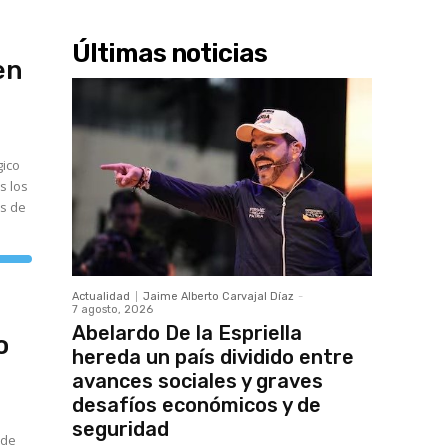
Últimas noticias
en
gico
s los
os de
tiliza
as
eclas
Actualidad
Jaime Alberto Carvajal Díaz
-
e
7 agosto, 2026
lecha
rriba/abajo
Abelardo De la Espriella
o
ara
umentar
hereda un país dividido entre
avances sociales y graves
isminuir
desafíos económicos y de
olumen.
seguridad
 de