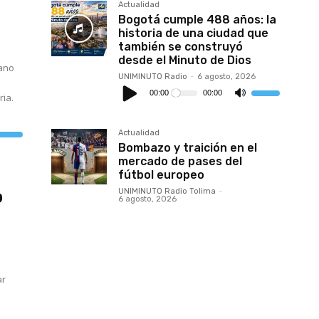
umentar
Actualidad
Bogotá cumple 488 años: la
isminuir
historia de una ciudad que
olumen.
también se construyó
desde el Minuto de Dios
lano
UNIMINUTO Radio
-
6 agosto, 2026
Reproductor
o
de
00:00
00:00
Utiliza
ria.
audio
las
teclas
de
flecha
Actualidad
tiliza
arriba/abajo
as
Bombazo y traición en el
para
eclas
aumentar
mercado de pases del
e
o
lecha
fútbol europeo
disminuir
rriba/abajo
el
o
ara
UNIMINUTO Radio Tolima
-
volumen.
6 agosto, 2026
umentar
isminuir
olumen.
ar