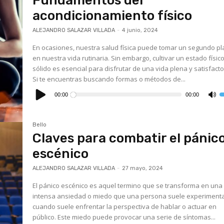
Fundamentos del
a
o
acondicionamiento físico
d
el
v
ALEJANDRO SALAZAR VILLADA
-
4 junio, 2024
En ocasiones, nuestra salud física puede tomar un segundo p
en nuestra vida rutinaria. Sin embargo, cultivar un estado físic
sólido es esencial para disfrutar de una vida plena y satisfacto
Si te encuentras buscando formas o métodos de...
Reproductor
de
00:00
00:00
U
audio
l
t
d
f
Bello
a
Claves para combatir el pánic
p
a
o
escénico
d
el
v
ALEJANDRO SALAZAR VILLADA
-
27 mayo, 2024
El pánico escénico es aquel termino que se transforma en una
intensa ansiedad o miedo que una persona suele experiment
cuando suele enfrentar la perspectiva de hablar o actuar en
público. Este miedo puede provocar una serie de síntomas...