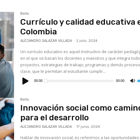
Bello
Currículo y calidad educativa 
Colombia
ALEJANDRO SALAZAR VILLADA
-
2 julio, 2024
Un currículo educativo es aquel instructivo de carácter pedagó
en el que se basan los docentes y maestros y que integra todo
proyectos, estrategias de trabajo, programas y demás proces
clase, que le permitan al estudiante cumplir...
Reproductor
de
00:00
00:00
U
audio
l
t
d
f
Bello
a
Innovación social como camin
p
a
o
para el desarrollo
d
el
v
ALEJANDRO SALAZAR VILLADA
-
17 junio, 2024
Hablar de innovación social, es referirnos a las oportunidades