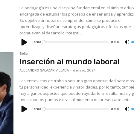
La pedagogía es una disciplina fundamental en el ámbito educa
encargada de estudiar los procesos de enseñanza y aprendiz
Su objetivo principal es comprender cómo se produce el
aprendizaje y diseñar estrategias pedagógicas efectivas que
promuevan el desarrollo integral...
Reproductor
de
00:00
00:00
U
audio
l
t
Bello
d
f
Inserción al mundo laboral
a
p
a
ALEJANDRO SALAZAR VILLADA
-
6 mayo, 2024
o
d
Las entrevistas de trabajo son una gran oportunidad para mos
el
v
tu personalidad, experiencia y habilidades, por lo tanto, tambi
hay algunos aspectos que pueden ayudarte a resaltar más y 
unos cuantos puntos extras al momento de presentarte ante...
Reproductor
de
00:00
00:00
U
audio
l
t
d
f
a
p