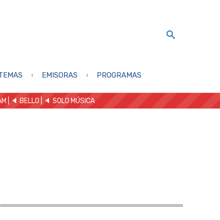
TEMAS
EMISORAS
PROGRAMAS
AM
| 🔈 BELLO
|
🔈 SOLO MÚSICA