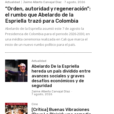
Actualidad
Jaime Alberto Carvajal Díaz
-
7 agosto, 2026
“Orden, autoridad y regeneración”:
el rumbo que Abelardo de la
Espriella trazó para Colombia
Abelardo de la Espriella asumió este 7 de agosto la
Presidencia de Colombia para el periodo 2026-2030, en
una inédita ceremonia realizada en Cali que marca el
inicio de un nuevo rumbo político para el país.
Actualidad
Abelardo De la Espriella
hereda un país dividido entre
avances sociales y graves
desafíos económicos y de
seguridad
Jaime Alberto Carvajal Díaz
-
7 agosto, 2026
Cine
[Crítica] Buenas Vibraciones