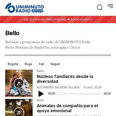
ESCUCHA NUESTRAS EMISORAS:
🔊 AUDIO EN VIVO |
Bello
Noticias y programas de radio de UNIMINUTO Radio
Bello. Noticias de Medellín, Antioquia y Chocó.
Bogotá
Buga
Cali
Ibagué
Bello
Núcleos familiares desde la
diversidad
ALEJANDRO SALAZAR VILLADA
-
15 abril, 2024
Reproductor
de
00:00
00:00
audio
Bello
Animales de compañía para el
apoyo emocional