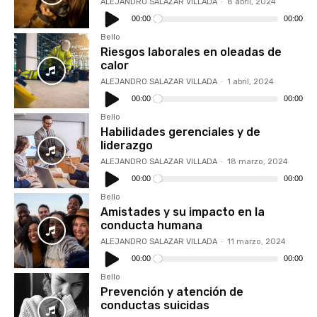
ALEJANDRO SALAZAR VILLADA
-
8 abril, 2024
Reproductor
de
00:00
00:00
audio
Bello
Riesgos laborales en oleadas de
calor
ALEJANDRO SALAZAR VILLADA
-
1 abril, 2024
Reproductor
de
00:00
00:00
audio
Bello
Habilidades gerenciales y de
liderazgo
ALEJANDRO SALAZAR VILLADA
-
18 marzo, 2024
Reproductor
de
00:00
00:00
audio
Bello
Amistades y su impacto en la
conducta humana
ALEJANDRO SALAZAR VILLADA
-
11 marzo, 2024
Reproductor
de
00:00
00:00
audio
Bello
Prevención y atención de
conductas suicidas