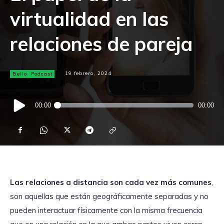
virtualidad en las
relaciones de pareja
Bello
Podcast
19 febrero, 2024
Reproductor
00:00
00:00
de
audio
Las relaciones a distancia son cada vez más comunes
,
son aquellas que están geográficamente separadas y no
pueden interactuar físicamente con la misma frecuencia