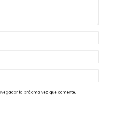
Nombre:
Correo
electrónico:
Sitio
web:
 navegador la próxima vez que comente.