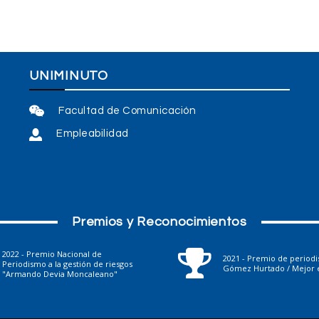
UNIMINUTO
Facultad de Comunicación
Empleabilidad
Premios y Reconocimientos
2022 - Premio Nacional de
2021 - Premio de period
Periodismo a la gestión de riesgos
Gómez Hurtado / Mejor e
"Armando Devia Moncaleano"