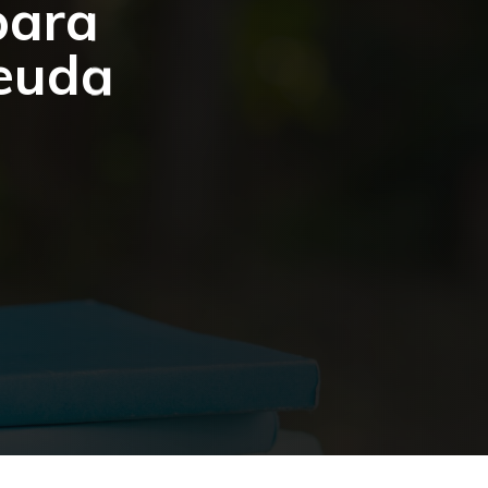
para
deuda