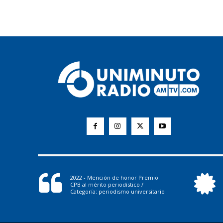
2022 - Mención de honor Premio
CPB al mérito periodístico /
Categoría: periodismo universitario