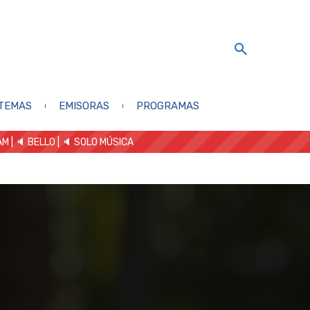
TEMAS
EMISORAS
PROGRAMAS
AM
| 🔈 BELLO
|
🔈 SOLO MÚSICA