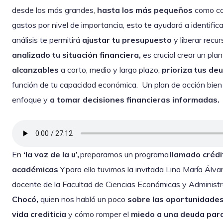
desde los más grandes,
hasta los más pequeños
como com
gastos por nivel de importancia, esto te ayudará a identific
análisis te permitirá
ajustar tu presupuesto
y liberar recu
analizado tu situación financiera,
es crucial crear un pla
alcanzables
a corto, medio y largo plazo,
prioriza tus d
función de tu capacidad económica. Un plan de acción bien
enfoque y
a tomar decisiones financieras informadas.
En
‘la voz de la u’,
preparamos un programa
llamado crédi
académicas
Y para ello tuvimos la invitada Lina María Álv
docente de la Facultad de Ciencias Económicas y Administ
Chocó,
quien nos habló un poco
sobre las oportunidade
vida crediticia
y cómo romper el
miedo a una deuda par