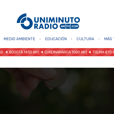
MEDIO AMBIENTE
EDUCACIÓN
CULTURA
MÁS 
S: 🔈
BOGOTÁ 1430 AM
| 🔈 CUNDINAMARCA 1580 AM
| 🔈 TOLIMA 870 