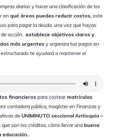
pras diarias y hacer una clasificación de los
ar en
qué áreas puedes reducir costos,
este
rsos para pagar la deuda, una vez que hayas
n de acción,
establece objetivos claros y
eudas más urgentes
y organiza tus pagos en
 estructurado te ayudará a mantener el
tos financieros
para costear
matrículas
arez contadora pública, magíster en Finanzas y
rativas de
UNIMINUTO seccional Antioquia –
s
que son los créditos, cómo llevar una
buena
a educación.