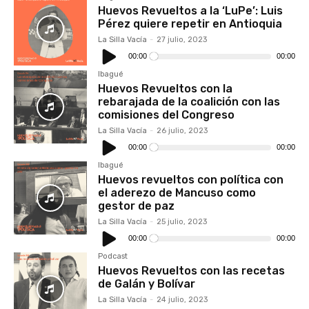
Huevos Revueltos a la ‘LuPe’: Luis
Pérez quiere repetir en Antioquia
La Silla Vacía
-
27 julio, 2023
Reproductor
de
00:00
00:00
audio
Ibagué
Huevos Revueltos con la
rebarajada de la coalición con las
comisiones del Congreso
La Silla Vacía
-
26 julio, 2023
Reproductor
de
00:00
00:00
audio
Ibagué
Huevos revueltos con política con
el aderezo de Mancuso como
gestor de paz
La Silla Vacía
-
25 julio, 2023
Reproductor
de
00:00
00:00
audio
Podcast
Huevos Revueltos con las recetas
de Galán y Bolívar
La Silla Vacía
-
24 julio, 2023
Reproductor