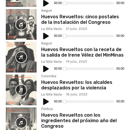
de
00:00
00:00
audio
Ibagué
Huevos Revueltos: cinco postales
de la instalación del Congreso
La Silla Vacía
-
21 julio, 2023
Reproductor
de
00:00
00:00
audio
Ibagué
Huevos Revueltos con la receta de
la salida de Irene Vélez del MinMinas
La Silla Vacía
-
19 julio, 2023
Reproductor
de
00:00
00:00
audio
Colombia
Huevos Revueltos: los alcaldes
desplazados por la violencia
La Silla Vacía
-
18 julio, 2023
Reproductor
de
00:00
00:00
audio
Política
Huevos Revueltos con los
ingredientes del próximo año del
Congreso