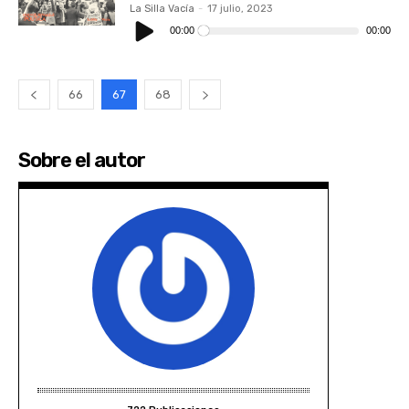
La Silla Vacía
-
17 julio, 2023
Reproductor
de
00:00
00:00
audio
66
67
68
Sobre el autor