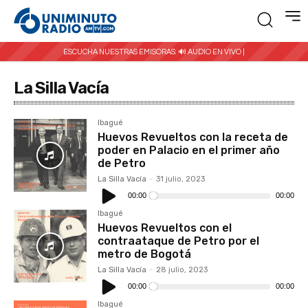
ESCUCHA NUESTRAS EMISORAS:
🔊 AUDIO EN VIVO |
La Silla Vacía
Ibagué
Huevos Revueltos con la receta de
poder en Palacio en el primer año
de Petro
La Silla Vacía
-
31 julio, 2023
Reproductor
de
00:00
00:00
audio
Ibagué
Huevos Revueltos con el
contraataque de Petro por el
metro de Bogotá
La Silla Vacía
-
28 julio, 2023
Reproductor
de
00:00
00:00
audio
Ibagué