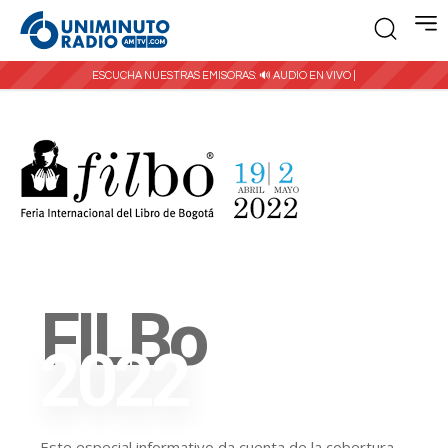
ESCUCHA NUESTRAS EMISORAS:
🔊 AUDIO EN VIVO |
FILBo
2022
Este especial informativo da cuenta de la cobertura