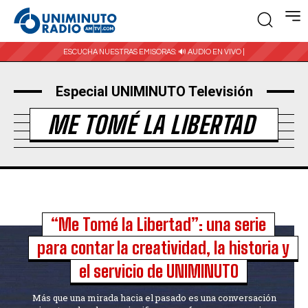
ESCUCHA NUESTRAS EMISORAS:
🔊 AUDIO EN VIVO |
Especial UNIMINUTO Televisión
ME TOMÉ LA LIBERTAD
“Me Tomé la Libertad”: una serie
para contar la creatividad, la historia y
el servicio de UNIMINUTO
Más que una mirada hacia el pasado es una conversación