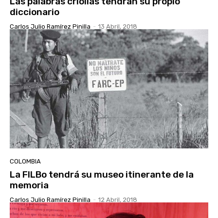
Las palabras criollas tendrán su propio
diccionario
Carlos Julio Ramírez Pinilla
-
13 Abril, 2018
COLOMBIA
La FILBo tendrá su museo itinerante de la
memoria
Carlos Julio Ramírez Pinilla
-
12 Abril, 2018