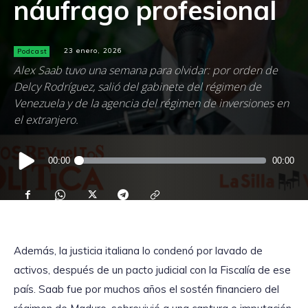
náufrago profesional
Podcast
23 enero, 2026
Alex Saab tuvo una semana para olvidar: por orden de
Delcy Rodríguez, salió del gabinete del régimen de
Venezuela y de la agencia del régimen de inversiones en
el extranjero.
Reproductor
00:00
00:00
de
audio
Además, la justicia italiana lo condenó por lavado de
activos, después de un pacto judicial con la Fiscalía de ese
país. Saab fue por muchos años el sostén financiero del