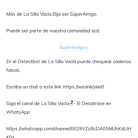
Más de La Silla Vacía:Elija ser SúperAmigo.
Puede ser parte de nuestra comunidad acá:
SuperAmigos
En el Detectbot de La Silla Vacía puede chequear cadenas
falsas.
Escriba un chat a este link: https://wa.link/yiiei0
‎Siga el canal de La Silla Vacía🪑- El Desatrase en
WhatsApp:
https://whatsapp.com/channel/0029VZzBcDA05MUhKdLlH
K0x