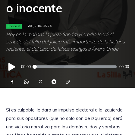
o inocente
Podcast
28 julio, 2025
Hoy en la mañana la jueza Sandra Heredia leerá el
sentido del fallo del juicio más importante de la historia
reciente: el del caso de falsos testigos a Álvaro Uribe.
Reproductor
00:00
00:00
de
audio
Si es culpable, le dará un impulso electoral a la izquierda;
para sus opositores (que no solo son de izquierda) será
una victoria narrativa para los demás ruidos y sombras