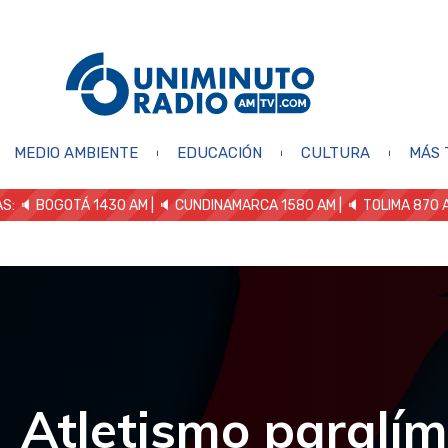
MEDIO AMBIENTE
EDUCACIÓN
CULTURA
MÁS 
S: 🔈
BOGOTÁ 1430 AM
| 🔈 CUNDINAMARCA 1580 AM
| 🔈 TOLIMA 870 
Atletismo paralím