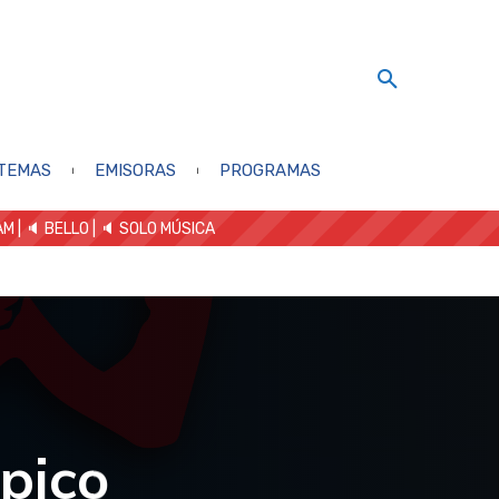
TEMAS
EMISORAS
PROGRAMAS
AM
| 🔈 BELLO
|
🔈 SOLO MÚSICA
pico