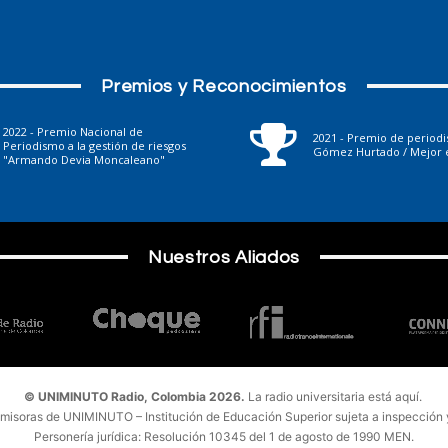
Premios y Reconocimientos
2022 - Premio Nacional de
2021 - Premio de period
Periodismo a la gestión de riesgos
Gómez Hurtado / Mejor e
"Armando Devia Moncaleano"
Nuestros Aliados
© UNIMINUTO Radio, Colombia 2026.
La radio universitaria está aquí.
emisoras de UNIMINUTO – Institución de Educación Superior sujeta a inspección y 
Personería jurídica: Resolución 10345 del 1 de agosto de 1990 MEN.