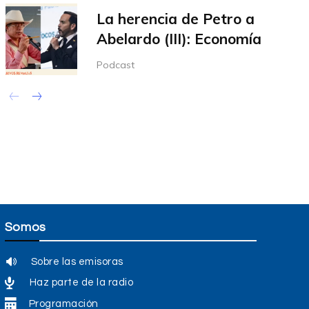
La herencia de Petro a
Abelardo (III): Economía
Podcast
Somos
Sobre las emisoras
Haz parte de la radio
Programación