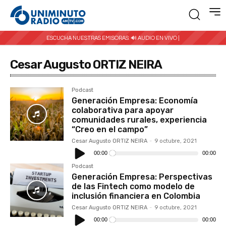
ESCUCHA NUESTRAS EMISORAS:
🔊 AUDIO EN VIVO |
Cesar Augusto ORTIZ NEIRA
Podcast
Generación Empresa: Economía
colaborativa para apoyar
comunidades rurales, experiencia
“Creo en el campo”
Cesar Augusto ORTIZ NEIRA
-
9 octubre, 2021
Reproductor
de
00:00
00:00
audio
Podcast
Generación Empresa: Perspectivas
de las Fintech como modelo de
inclusión financiera en Colombia
Cesar Augusto ORTIZ NEIRA
-
9 octubre, 2021
Reproductor
de
00:00
00:00
audio