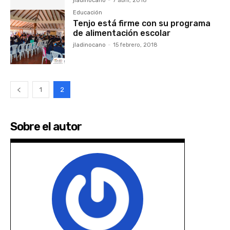
jladinocano
-
7 abril, 2018
Educación
Tenjo está firme con su programa
de alimentación escolar
jladinocano
-
15 febrero, 2018
1
2
Sobre el autor