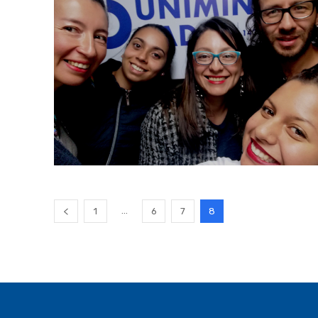
...
1
6
7
8