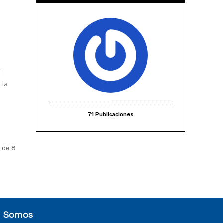
l
 la
71 Publicaciones
 de 8
Somos