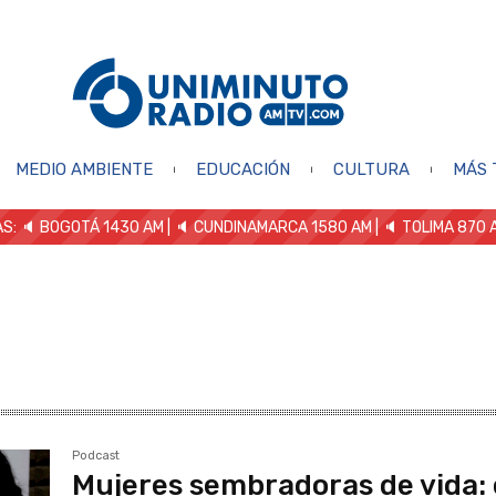
MEDIO AMBIENTE
EDUCACIÓN
CULTURA
MÁS 
S: 🔈
BOGOTÁ 1430 AM
| 🔈 CUNDINAMARCA 1580 AM
| 🔈 TOLIMA 870 
Podcast
Mujeres sembradoras de vida: 