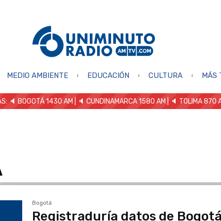
MEDIO AMBIENTE
EDUCACIÓN
CULTURA
MÁS 
S: 🔈
BOGOTÁ 1430 AM
| 🔈 CUNDINAMARCA 1580 AM
| 🔈 TOLIMA 870 
A
Bogotá
Registraduría datos de Bogot