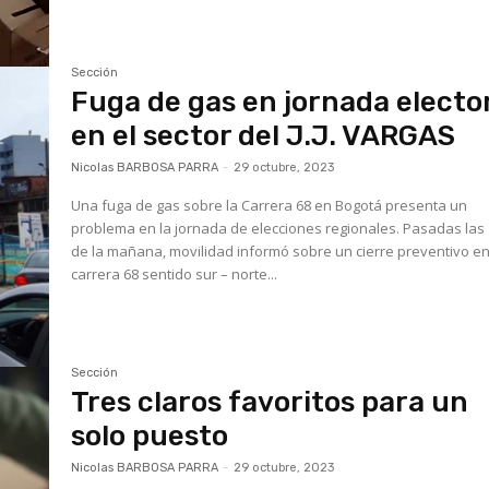
Sección
Fuga de gas en jornada electo
en el sector del J.J. VARGAS
Nicolas BARBOSA PARRA
-
29 octubre, 2023
Una fuga de gas sobre la Carrera 68 en Bogotá presenta un
problema en la jornada de elecciones regionales. Pasadas las
de la mañana, movilidad informó sobre un cierre preventivo en
carrera 68 sentido sur – norte...
Sección
Tres claros favoritos para un
solo puesto
Nicolas BARBOSA PARRA
-
29 octubre, 2023