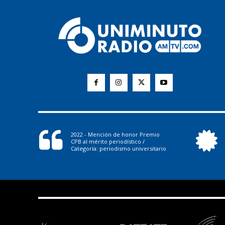
2022 - Mención de honor Premio
CPB al mérito periodístico /
Categoría: periodismo universitario