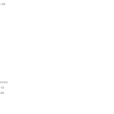
n
ciones
 la
 de