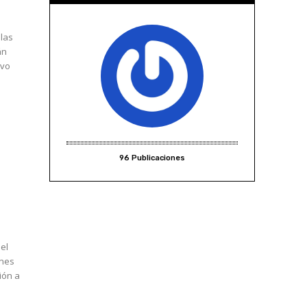
 las
án
avo
96 Publicaciones
ones
ión a