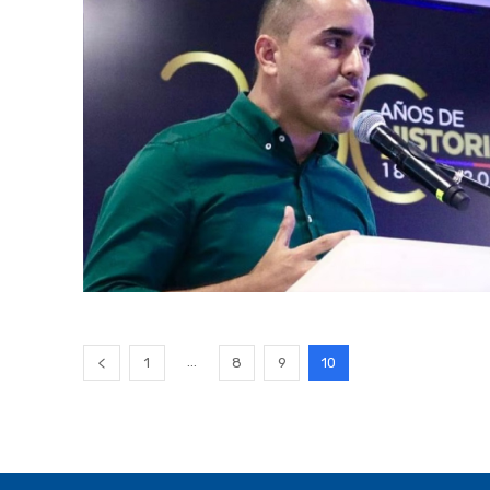
...
1
8
9
10