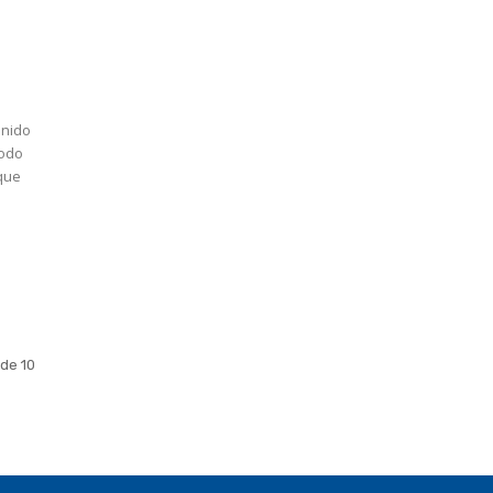
enido
todo
 de 10