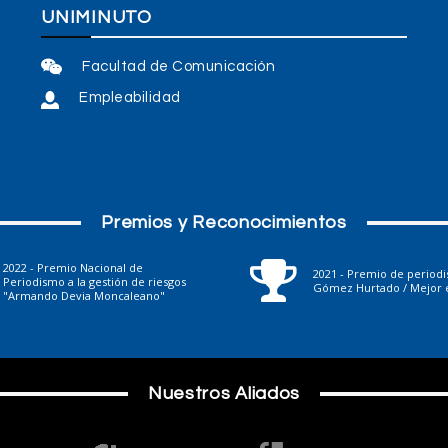
UNIMINUTO
Facultad de Comunicación
Empleabilidad
Premios y Reconocimientos
2022 - Premio Nacional de
2021 - Premio de period
Periodismo a la gestión de riesgos
Gómez Hurtado / Mejor e
"Armando Devia Moncaleano"
Nuestros Aliados