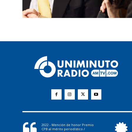
2022 - Mención de honor Premio
CPB al mérito periodístico /