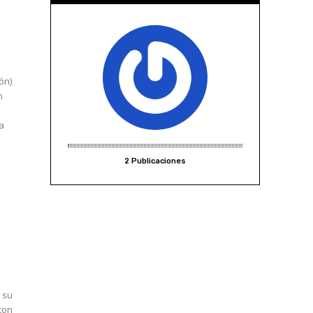
ón)
n
la
2 Publicaciones
 su
 con