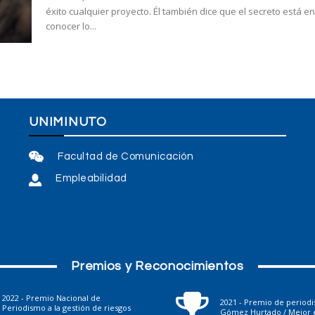
éxito cualquier proyecto. Él también dice que el secreto está e
conocer lo...
UNIMINUTO
Facultad de Comunicación
Empleabilidad
Premios y Reconocimientos
2022 - Premio Nacional de
2021 - Premio de period
Periodismo a la gestión de riesgos
Gómez Hurtado / Mejor e