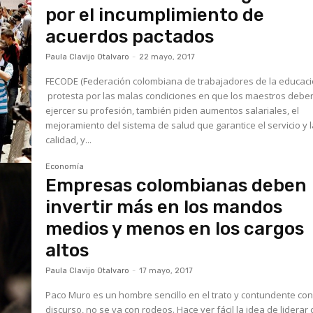
por el incumplimiento de
acuerdos pactados
Paula Clavijo Otalvaro
-
22 mayo, 2017
FECODE (Federación colombiana de trabajadores de la educaci
protesta por las malas condiciones en que los maestros debe
ejercer su profesión, también piden aumentos salariales, el
mejoramiento del sistema de salud que garantice el servicio y 
calidad, y...
Economía
Empresas colombianas deben
invertir más en los mandos
medios y menos en los cargos
altos
Paula Clavijo Otalvaro
-
17 mayo, 2017
Paco Muro es un hombre sencillo en el trato y contundente con
discurso, no se va con rodeos. Hace ver fácil la idea de liderar