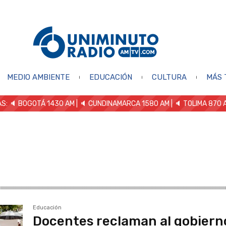
MEDIO AMBIENTE
EDUCACIÓN
CULTURA
MÁS 
S: 🔈
BOGOTÁ 1430 AM
| 🔈 CUNDINAMARCA 1580 AM
| 🔈 TOLIMA 870 
Educación
Docentes reclaman al gobiern