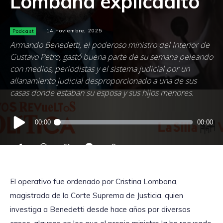
Lombana explicadito
Podcast
14 noviembre, 2025
Armando Benedetti, el poderoso ministro del Interior de
Gustavo Petro, gastó buena parte de su semana peleando
con medios, periodistas y el sistema judicial por un
allanamiento judicial desproporcionado a una de sus
casas donde estaban su esposa y sus hijos menores.
Reproductor
00:00
00:00
de
audio
El operativo fue ordenado por Cristina Lombana,
magistrada de la Corte Suprema de Justicia, quien
investiga a Benedetti desde hace años por diversos