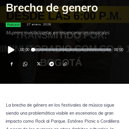
Brecha de genero
Podcast
27 enero, 2026
Mujeres invisibilizadas en los escenarios musicales
Reproductor
00:00
00:00
de
audio
La brecha de género en los festivales de música sigue
siendo una problemática visible en escenarios de gran
impacto como Rock al Parque, Estéreo Picnic o Cordillera.