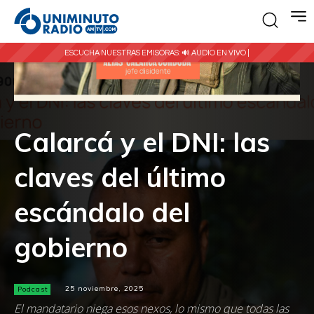
ESCUCHA NUESTRAS EMISORAS:
🔊 AUDIO EN VIVO |
Calarcá y el DNI: las
claves del último
escándalo del
gobierno
Podcast
25 noviembre, 2025
El mandatario niega esos nexos, lo mismo que todas las