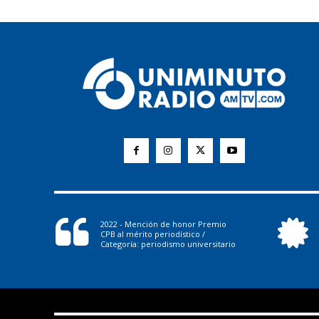
2022 - Mención de honor Premio
CPB al mérito periodístico /
Categoría: periodismo universitario