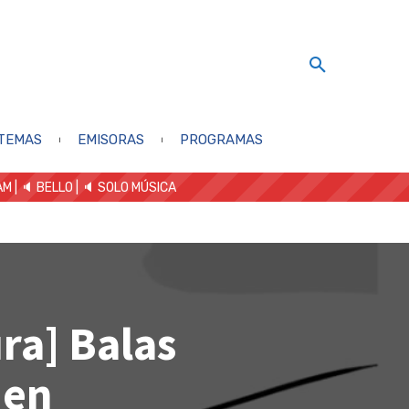
TEMAS
EMISORAS
PROGRAMAS
AM
| 🔈 BELLO
|
🔈 SOLO MÚSICA
ra] Balas
 en