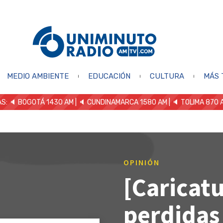
MEDIO AMBIENTE
EDUCACIÓN
CULTURA
MÁS 
S: 🔈
BOGOTÁ 1430 AM
| 🔈 CUNDINAMARCA 1580 AM
| 🔈 TOLIMA 870 
OPINIÓN
[Caricatu
perdidas