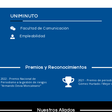
UNIMINUTO
Facultad de Comunicación
Empleabilidad
Premios y Reconocimientos
2022 - Premio Nacional de
2021 - Premio de period
Periodismo a la gestión de riesgos
Gómez Hurtado / Mejor e
"Armando Devia Moncaleano"
Nuestros Aliados