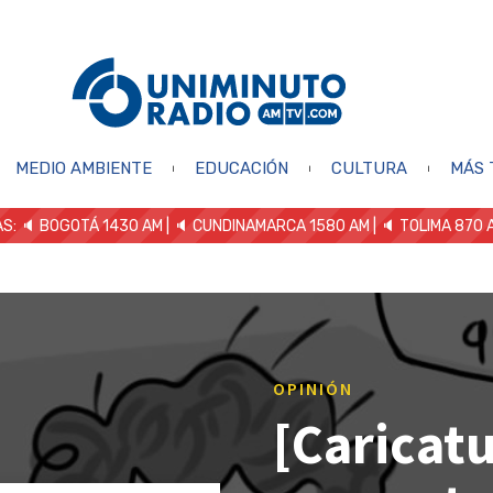
MEDIO AMBIENTE
EDUCACIÓN
CULTURA
MÁS 
S: 🔈
BOGOTÁ 1430 AM
| 🔈 CUNDINAMARCA 1580 AM
| 🔈 TOLIMA 870 
OPINIÓN
[Caricatu