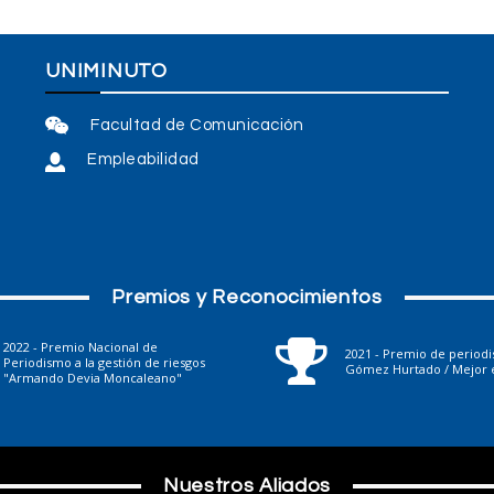
UNIMINUTO
Facultad de Comunicación
Empleabilidad
Premios y Reconocimientos
2022 - Premio Nacional de
2021 - Premio de period
Periodismo a la gestión de riesgos
Gómez Hurtado / Mejor e
"Armando Devia Moncaleano"
Nuestros Aliados