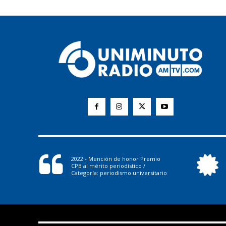
2022 - Mención de honor Premio
CPB al mérito periodístico /
Categoría: periodismo universitario