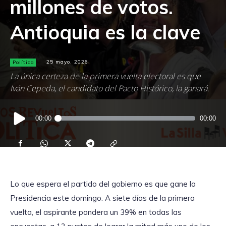
millones de votos.
Antioquia es la clave
Política
25 mayo, 2026
La única certeza de la primera vuelta electoral es que
Iván Cepeda, el candidato del Pacto Histórico, la ganará.
Reproductor
00:00
00:00
de
audio
Lo que espera el partido del gobierno es que gane la
Presidencia este domingo. A siete días de la primera
vuelta, el aspirante pondera un 39% en todas las