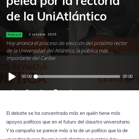
pelea por la rectoría
de la UniAtlántico
Podcast
2 octubre, 2025
Hoy arranca el proceso de elección del próximo rector
de la Universidad del Atlántico, la pública más
importante del Caribe.
Reproductor
00:00
00:00
de
audio
El debate se ha concentrado más en quién tiene más
apoyos políticos que en el futuro del claustro universitario.
Y la campaña se parece más a la de un político que la de