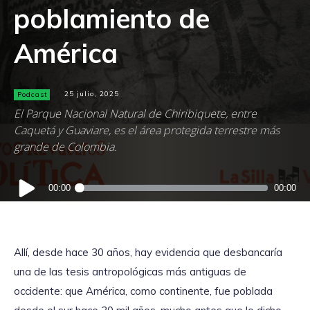
poblamiento de
América
Podcast
25 julio, 2025
El Parque Nacional Natural de Chiribiquete, entre
Caquetá y Guaviare, es el área protegida terrestre más
grande de Colombia.
Reproductor
00:00
00:00
de
audio
Allí, desde hace 30 años, hay evidencia que desbancaría
una de las tesis antropológicas más antiguas de
occidente: que América, como continente, fue poblada