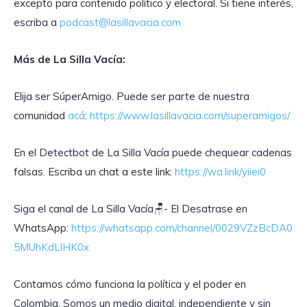
excepto para contenido político y electoral. Si tiene interés,
escriba a
podcast@lasillavacia.com
Más de La Silla Vacía:
Elija ser SúperAmigo. Puede ser parte de nuestra
comunidad
acá
:
https://www.lasillavacia.com/superamigos/
En el Detectbot de La Silla Vacía puede chequear cadenas
falsas. Escriba un chat a este link:
https://wa.link/yiiei0
‎Siga el canal de La Silla Vacía🪑- El Desatrase en
WhatsApp:
https://whatsapp.com/channel/0029VZzBcDA0
5MUhKdLlHK0x
Contamos cómo funciona la política y el poder en
Colombia. Somos un medio digital, independiente y sin