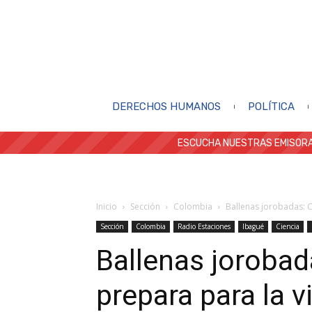
DERECHOS HUMANOS
POLÍTICA
ESCUCHA NUESTRAS EMISORA
Inicio
Sección
Colombia
Ballenas jorobadas: C
Sección
Colombia
Radio Estaciones
Ibagué
Ciencia
Ballenas jorobad
prepara para la v