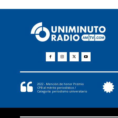
2022 - Mención de honor Premio
CPB al mérito periodístico /
Categoría: periodismo universitario