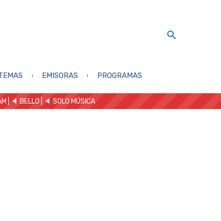
TEMAS
EMISORAS
PROGRAMAS
AM
| 🔈 BELLO
|
🔈 SOLO MÚSICA