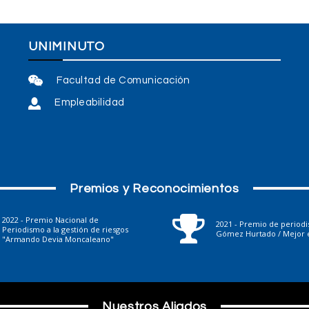
UNIMINUTO
Facultad de Comunicación
Empleabilidad
Premios y Reconocimientos
2022 - Premio Nacional de
2021 - Premio de period
Periodismo a la gestión de riesgos
Gómez Hurtado / Mejor e
"Armando Devia Moncaleano"
Nuestros Aliados