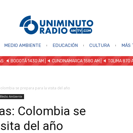
MEDIO AMBIENTE
EDUCACIÓN
CULTURA
MÁS 
S: 🔈
BOGOTÁ 1430 AM
| 🔈 CUNDINAMARCA 1580 AM
| 🔈 TOLIMA 870 
olombia se prepara para la visita del año
Medio Ambiente
as: Colombia se
isita del año