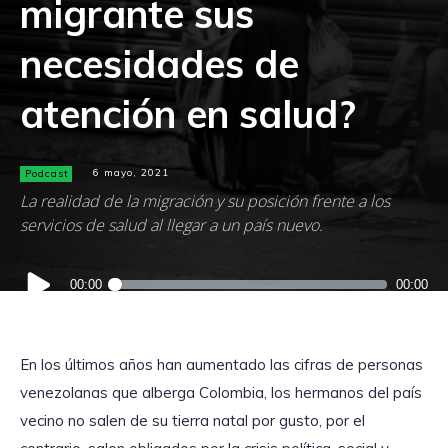
migrante sus
necesidades de
atención en salud?
Podcast
6 mayo, 2021
La realidad de la migración y su posición frente a los
servicios de salud al llegar a un país nuevo.
Reproductor
00:00
00:00
de
audio
En los últimos años han aumentado las cifras de personas
venezolanas que alberga Colombia, los hermanos del país
vecino no salen de su tierra natal por gusto, por el