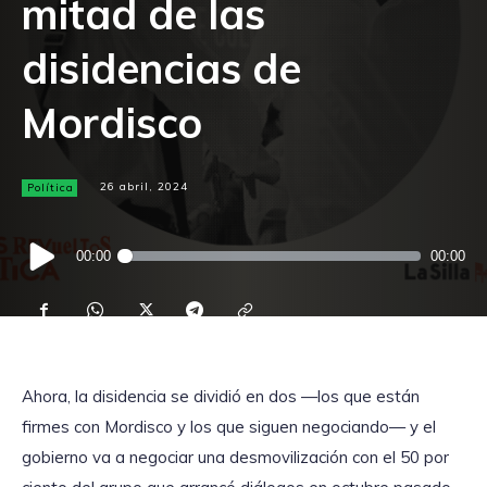
mitad de las
disidencias de
Mordisco
Política
26 abril, 2024
Reproductor
00:00
00:00
de
audio
Ahora, la disidencia se dividió en dos —los que están
firmes con Mordisco y los que siguen negociando— y el
gobierno va a negociar una desmovilización con el 50 por