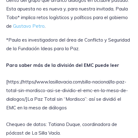
ciento del grupo que arrancó diálogos en octubre pasado.
Esta apuesta no es nueva y, para nuestra invitada, Paula
Tobo* implica retos logísticos y políticos para el gobierno
de
Gustavo Petro
.
*Paula es investigadora del área de Conflicto y Seguridad
de la Fundación Ideas para la Paz.
Para saber más de la división del EMC puede leer
[https://.https//www.lasillavacia.com/silla-nacional/la-paz-
total-sin-mordisco-asi-se-dividio-el-emc-en-la-mesa-de-
dialogos/]La Paz Total sin “Mordisco”: así se dividió el
EMC en la mesa de diálogos
Chequeo de datos: Tatiana Duque, coordinadora de
pódcast de La Silla Vacía.