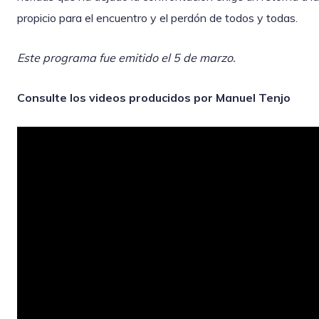
propicio para el encuentro y el perdón de todos y todas.
Este programa fue emitido el 5 de marzo.
Consulte los videos producidos por Manuel Tenjo