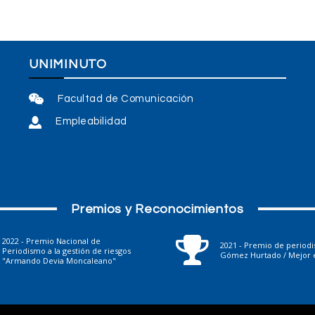
UNIMINUTO
Facultad de Comunicación
Empleabilidad
Premios y Reconocimientos
2022 - Premio Nacional de
2021 - Premio de period
Periodismo a la gestión de riesgos
Gómez Hurtado / Mejor e
"Armando Devia Moncaleano"