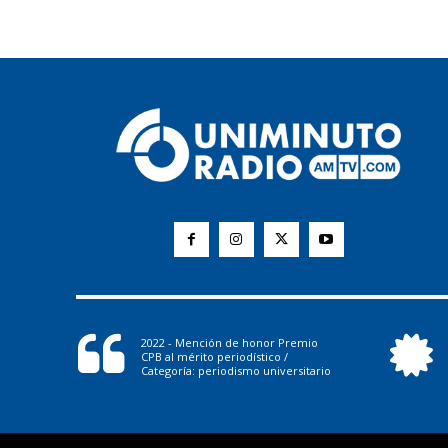
2022 - Mención de honor Premio
CPB al mérito periodístico /
Categoría: periodismo universitario