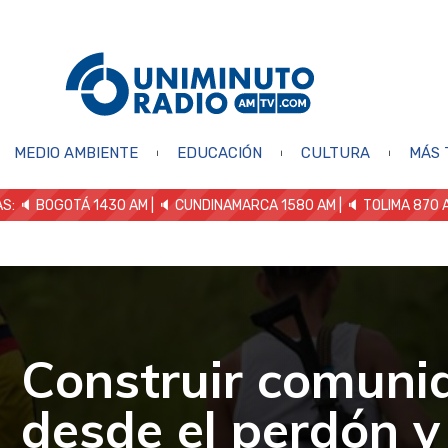
MEDIO AMBIENTE
EDUCACIÓN
CULTURA
MÁS 
S: 🔈
BOGOTÁ 1430 AM
| 🔈 CUNDINAMARCA 1580 AM
| 🔈 TOLIMA 870 
Construir comuni
desde el perdón y