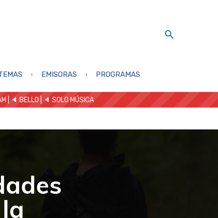
TEMAS
EMISORAS
PROGRAMAS
AM
| 🔈 BELLO
|
🔈 SOLO MÚSICA
dades
 la