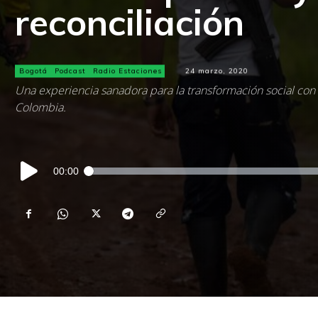
reconciliación
Bogotá
Podcast
Radio Estaciones
24 marzo, 2020
Una experiencia sanadora para la transformación social con 
Colombia.
Reproductor
00:00
de
audio