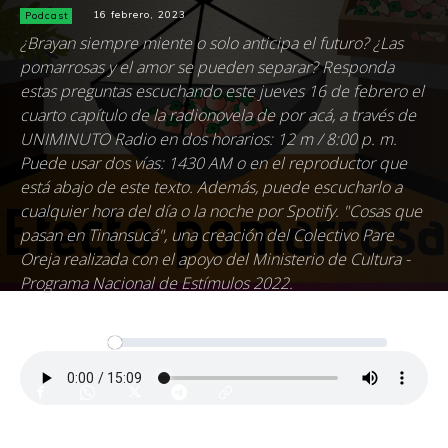
Podcast
16 febrero, 2023
¿Brayan siempre miente o solo anticipa el futuro? ¿Las
pomarrosas y el amor se pueden separar? Responda
estas preguntas escuchando este jueves 16 de febrero el
cuarto capítulo de la radionovela de por acá, a través de
UNIMINUTO Radio en dos horarios: 12 m / 8:00 p. m.
Puede usar dos vías: 1430 AM o en el reproductor que
está abajo de este texto. Además, puede escucharlo a
cualquier hora del día o la noche por Spotify. "Cosas que
pasan en Tinansucá", una creación del Colectivo Pare
Oreja realizada con el apoyo del Ministerio de Cultura -
Programa Nacional de Estímulos 2022.
Reproductor
00:00
00:00
de
audio