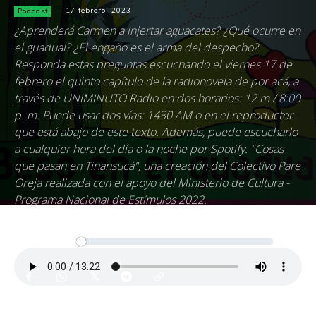
Podcast
17 febrero, 2023
¿Aprenderá Carmen a injertar aguacates? ¿Qué ocurre en
el guadual? ¿El engaño es el arma del despecho?
Responda estas preguntas escuchando el viernes 17 de
febrero el quinto capítulo de la radionovela de por acá, a
través de UNIMINUTO Radio en dos horarios: 12 m / 8:00
p. m. Puede usar dos vías: 1430 AM o en el reproductor
que está abajo de este texto. Además, puede escucharlo
a cualquier hora del día o la noche por Spotify. "Cosas
que pasan en Tinansucá", una creación del Colectivo Pare
Oreja realizada con el apoyo del Ministerio de Cultura -
Programa Nacional de Estímulos 2022.
Reproductor
00:00
00:00
de
audio