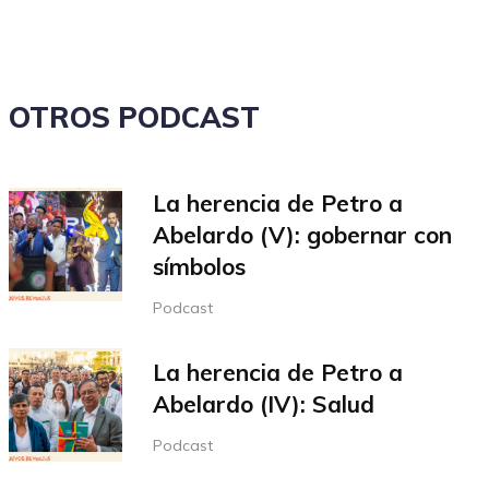
aumentar
o
disminuir
el
volumen.
OTROS PODCAST
La herencia de Petro a
Abelardo (V): gobernar con
símbolos
Podcast
La herencia de Petro a
Abelardo (IV): Salud
Podcast