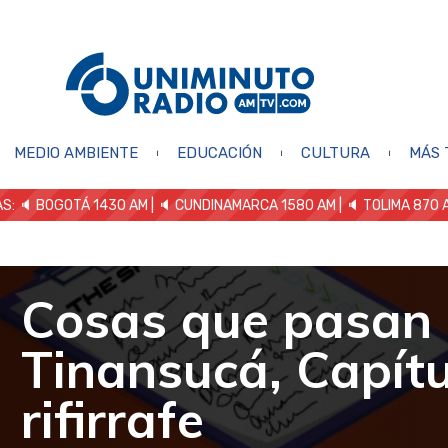
MEDIO AMBIENTE
EDUCACIÓN
CULTURA
MÁS 
S: 🔈
BOGOTÁ 1430 AM
| 🔈 CUNDINAMARCA 1580 AM
| 🔈 TOLIMA 870 
Cosas que pasan
Tinansucá, Capítul
rifirrafe