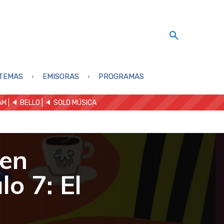
TEMAS
EMISORAS
PROGRAMAS
AM
| 🔈 BELLO
|
🔈 SOLO MÚSICA
 en
o 7: El