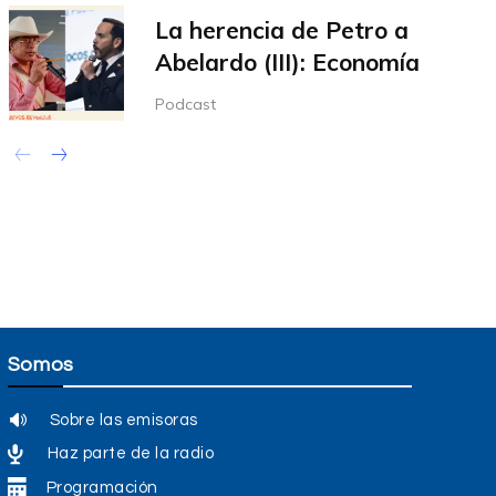
La herencia de Petro a
Abelardo (III): Economía
Podcast
Somos
Sobre las emisoras
Haz parte de la radio
Programación