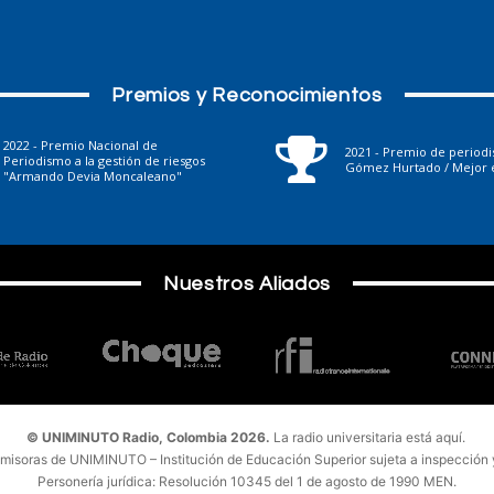
Premios y Reconocimientos
2022 - Premio Nacional de
2021 - Premio de period
Periodismo a la gestión de riesgos
Gómez Hurtado / Mejor e
"Armando Devia Moncaleano"
Nuestros Aliados
© UNIMINUTO Radio, Colombia 2026.
La radio universitaria está aquí.
emisoras de UNIMINUTO – Institución de Educación Superior sujeta a inspección y 
Personería jurídica: Resolución 10345 del 1 de agosto de 1990 MEN.