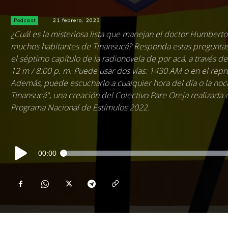
Podcast
21 febrero, 2023
¿Cuál es la misteriosa lista que manejan el doctor Humberto
muchos habitantes de Tinansucá? Responda estas preguntas
el séptimo capítulo de la radionovela de por acá, a través
12 m / 8:00 p. m. Puede usar dos vías: 1430 AM o en el repr
Además, puede escucharlo a cualquier hora del día o la noc
Tinansucá", una creación del Colectivo Pare Oreja realizada c
Programa Nacional de Estímulos 2022.
Reproductor
00:00
de
audio