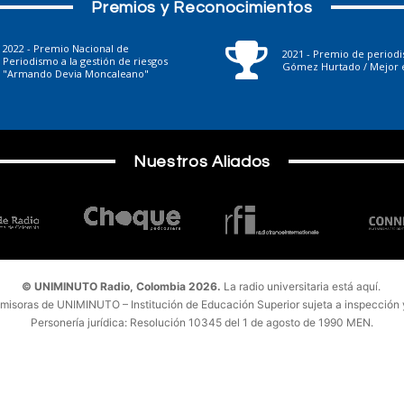
Premios y Reconocimientos
2022 - Premio Nacional de
2021 - Premio de period
Periodismo a la gestión de riesgos
Gómez Hurtado / Mejor e
"Armando Devia Moncaleano"
Nuestros Aliados
© UNIMINUTO Radio, Colombia 2026.
La radio universitaria está aquí.
emisoras de UNIMINUTO – Institución de Educación Superior sujeta a inspección y 
Personería jurídica: Resolución 10345 del 1 de agosto de 1990 MEN.