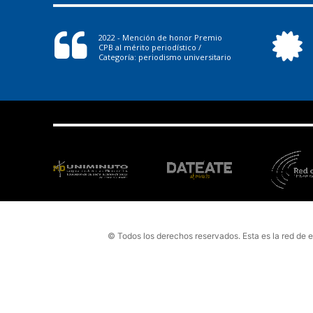
2022 - Mención de honor Premio
CPB al mérito periodístico /
Categoría: periodismo universitario
© Todos los derechos reservados. Esta es la red de 