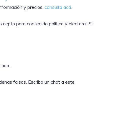
nformación y precios,
consulta acá.
epto para contenido político y electoral. Si
d
acá.
denas falsas. Escriba un chat a este