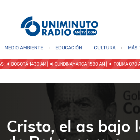
MEDIO AMBIENTE
EDUCACIÓN
CULTURA
MÁS 
S: 🔈
BOGOTÁ 1430 AM
| 🔈 CUNDINAMARCA 1580 AM
| 🔈 TOLIMA 870 
Cristo, el as bajo