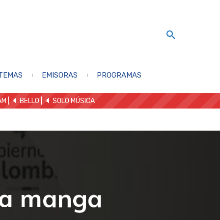
TEMAS
EMISORAS
PROGRAMAS
AM
| 🔈 BELLO
|
🔈 SOLO MÚSICA
 la manga