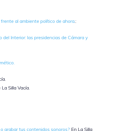
 frente al ambiente político de ahora
.:
o del Interior: las presidencias de Cámara y
mético.
cía.
La Silla Vacía.
 o grabar tus contenidos
sonoros?
En La Silla