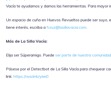
Vacía te ayudamos y damos las herramientas. Para mayor i
Un espacio de cuña en Huevos Revueltos puede ser suyo, exc
tiene interés, escriba a
fcruz@lasillavacia.com
.
Más de La Silla Vacía:
Elija ser Súperamigo. Puede
ser parte de nuestra comunida
Pásese por el Detectbot de La Silla Vacía para chequear ca
link:
https://wa.link/yiiei0